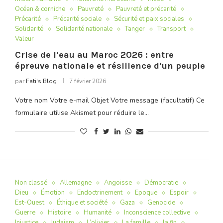
Océan & corniche
Pauvreté
Pauvreté et précarité
Précarité
Précarité sociale
Sécurité et paix sociales
Solidarité
Solidarité nationale
Tanger
Transport
Valeur
Crise de l’eau au Maroc 2026 : entre
épreuve nationale et résilience d’un peuple
par
Fati's Blog
7 février 2026
Votre nom Votre e-mail Objet Votre message (facultatif) Ce
formulaire utilise Akismet pour réduire le…
Non classé
Allemagne
Angoisse
Démocratie
Dieu
Émotion
Endoctrinement
Epoque
Espoir
Est-Ouest
Éthique et société
Gaza
Genocide
Guerre
Histoire
Humanité
Inconscience collective
Injustice
Judaism
L’olivier
La famille
la fin