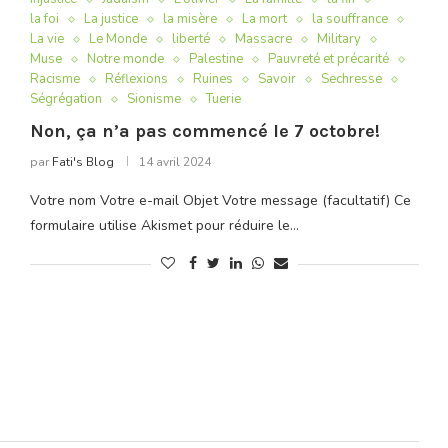
la foi
La justice
la misère
La mort
la souffrance
La vie
Le Monde
liberté
Massacre
Military
Muse
Notre monde
Palestine
Pauvreté et précarité
Racisme
Réflexions
Ruines
Savoir
Sechresse
Ségrégation
Sionisme
Tuerie
Non, ça n’a pas commencé le 7 octobre!
par
Fati's Blog
14 avril 2024
Votre nom Votre e-mail Objet Votre message (facultatif) Ce
formulaire utilise Akismet pour réduire le…