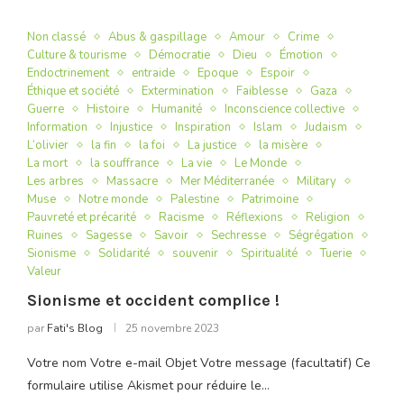
Non classé
Abus & gaspillage
Amour
Crime
Culture & tourisme
Démocratie
Dieu
Émotion
Endoctrinement
entraide
Epoque
Espoir
Éthique et société
Extermination
Faiblesse
Gaza
Guerre
Histoire
Humanité
Inconscience collective
Information
Injustice
Inspiration
Islam
Judaism
L’olivier
la fin
la foi
La justice
la misère
La mort
la souffrance
La vie
Le Monde
Les arbres
Massacre
Mer Méditerranée
Military
Muse
Notre monde
Palestine
Patrimoine
Pauvreté et précarité
Racisme
Réflexions
Religion
Ruines
Sagesse
Savoir
Sechresse
Ségrégation
Sionisme
Solidarité
souvenir
Spiritualité
Tuerie
Valeur
Sionisme et occident complice !
par
Fati's Blog
25 novembre 2023
Votre nom Votre e-mail Objet Votre message (facultatif) Ce
formulaire utilise Akismet pour réduire le…