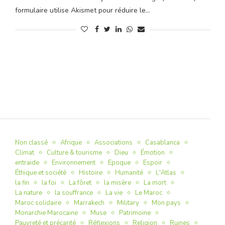
formulaire utilise Akismet pour réduire le…
Non classé
Afrique
Associations
Casablanca
Climat
Culture & tourisme
Dieu
Émotion
entraide
Environnement
Epoque
Espoir
Éthique et société
Histoire
Humanité
L'Atlas
la fin
la foi
La fôret
la misère
La mort
La nature
la souffrance
La vie
Le Maroc
Maroc solidaire
Marrakech
Military
Mon pays
Monarchie Marocaine
Muse
Patrimoine
Pauvreté et précarité
Réflexions
Religion
Ruines