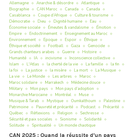
Allemagne
Anarchie & désordre
Atlantique
Biographie
CAN Maroc
Canada
Canada
Casablanca
Coupe d’Afrique
Culture & tourisme
Démocratie
Dieu
Dignité humaine
Eau
Économie sociale
Émeutes & vandalisme
Émotion
Empire
Endoctrinement
Enseignement au Maroc
Environnement
Epoque
Espoir
Éthique
Éthique et société
Football
Gaza
Genocide
Grands chanteurs arabes
Guerre
Histoire
Humanité
IA
incivisme
Inconscience collective
Islam
L'Atlas
la cherté de la vie
La famille
la fin
la foi
La justice
la misère
La mort
La Musique
La vie
Le Monde
Les arbres
Maroc
Maroc solidaire
Marrakech
Médecine douce
Military
Mon pays
Mon pays d’adoption
Monarchie Marocaine
Montréal
Muse
Musique & Tarab
Mystique
Oumkalthoum
Palestine
Patrimoine
Pauvreté et précarité
Podcast
Précarité
Québec
Réflexions
Religion
Sechresse
Sécurité et paix sociales
Sionisme
Solidarité
Solitude
Spiritualité
Un monde chaotique
CAN 2025 : Quand la réussite d’un pays