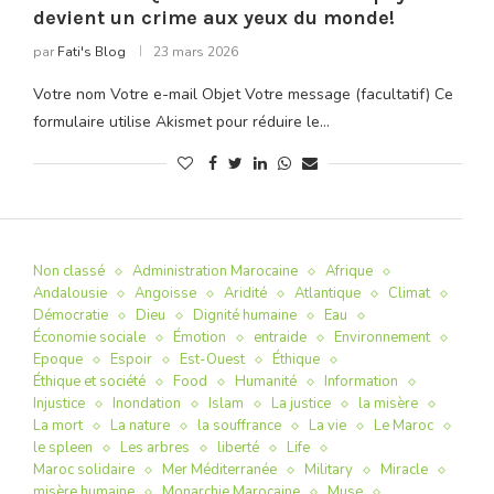
devient un crime aux yeux du monde!
par
Fati's Blog
23 mars 2026
Votre nom Votre e-mail Objet Votre message (facultatif) Ce
formulaire utilise Akismet pour réduire le…
Non classé
Administration Marocaine
Afrique
Andalousie
Angoisse
Aridité
Atlantique
Climat
Démocratie
Dieu
Dignité humaine
Eau
Économie sociale
Émotion
entraide
Environnement
Epoque
Espoir
Est-Ouest
Éthique
Éthique et société
Food
Humanité
Information
Injustice
Inondation
Islam
La justice
la misère
La mort
La nature
la souffrance
La vie
Le Maroc
le spleen
Les arbres
liberté
Life
Maroc solidaire
Mer Méditerranée
Military
Miracle
misère humaine
Monarchie Marocaine
Muse