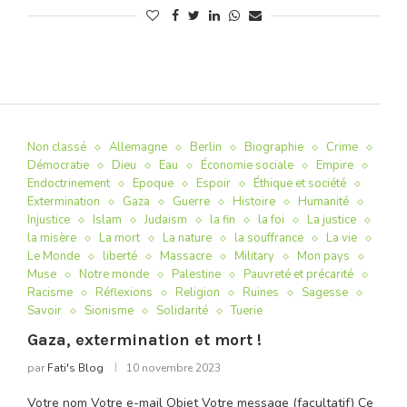
Non classé
Allemagne
Berlin
Biographie
Crime
Démocratie
Dieu
Eau
Économie sociale
Empire
Endoctrinement
Epoque
Espoir
Éthique et société
Extermination
Gaza
Guerre
Histoire
Humanité
Injustice
Islam
Judaism
la fin
la foi
La justice
la misère
La mort
La nature
la souffrance
La vie
Le Monde
liberté
Massacre
Military
Mon pays
Muse
Notre monde
Palestine
Pauvreté et précarité
Racisme
Réflexions
Religion
Ruines
Sagesse
Savoir
Sionisme
Solidarité
Tuerie
Gaza, extermination et mort !
par
Fati's Blog
10 novembre 2023
Votre nom Votre e-mail Objet Votre message (facultatif) Ce