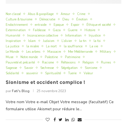
Non classé
Abus & gaspillage
Amour
Crime
Culture & tourisme
Démocratie
Dieu
Émotion
Endoctrinement
entraide
Epoque
Espoir
Éthique et société
Extermination
Faiblesse
Gaza
Guerre
Histoire
Humanité
Inconscience collective
Information
Injustice
Inspiration
Islam
Judaism
L’olivier
la fin
la foi
La justice
la misère
La mort
la souffrance
La vie
Le Monde
Les arbres
Massacre
Mer Méditerranée
Military
Muse
Notre monde
Palestine
Patrimoine
Pauvreté et précarité
Racisme
Réflexions
Religion
Ruines
Sagesse
Savoir
Sechresse
Ségrégation
Sionisme
Solidarité
souvenir
Spiritualité
Tuerie
Valeur
Sionisme et occident complice !
par
Fati's Blog
25 novembre 2023
Votre nom Votre e-mail Objet Votre message (facultatif) Ce
formulaire utilise Akismet pour réduire le…