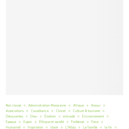
Non classé
Administration Marocaine
Afrique
Amour
Associations
Casablanca
Climat
Culture & tourisme
Découvertes
Dieu
Émotion
entraide
Environnement
Epoque
Espoir
Éthique et société
Faiblesse
Force
Humanité
Inspiration
Islam
L'Atlas
La famille
la fin