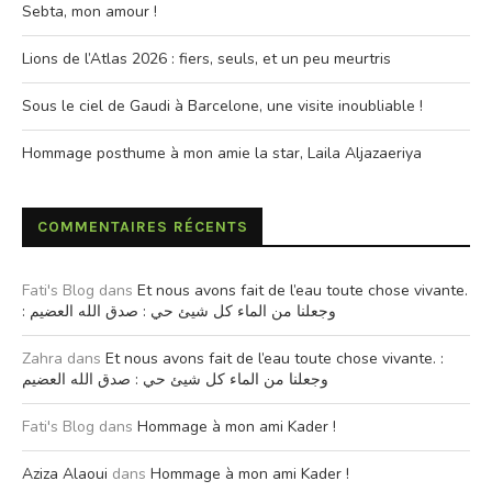
Sebta, mon amour !
Lions de l’Atlas 2026 : fiers, seuls, et un peu meurtris
Sous le ciel de Gaudi à Barcelone, une visite inoubliable !
Hommage posthume à mon amie la star, Laila Aljazaeriya
COMMENTAIRES RÉCENTS
Fati's Blog
dans
Et nous avons fait de l’eau toute chose vivante.
: وجعلنا من الماء كل شيئ حي : صدق الله العضيم
Zahra
dans
Et nous avons fait de l’eau toute chose vivante. :
وجعلنا من الماء كل شيئ حي : صدق الله العضيم
Fati's Blog
dans
Hommage à mon ami Kader !
Aziza Alaoui
dans
Hommage à mon ami Kader !