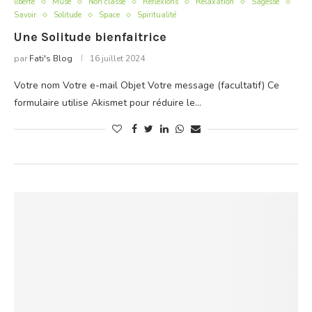
liberté
Muse
Non classé
Réflexions
Relaxation
Sagesse
Savoir
Solitude
Space
Spiritualité
Une Solitude bienfaitrice
par
Fati's Blog
16 juillet 2024
Votre nom Votre e-mail Objet Votre message (facultatif) Ce
formulaire utilise Akismet pour réduire le…