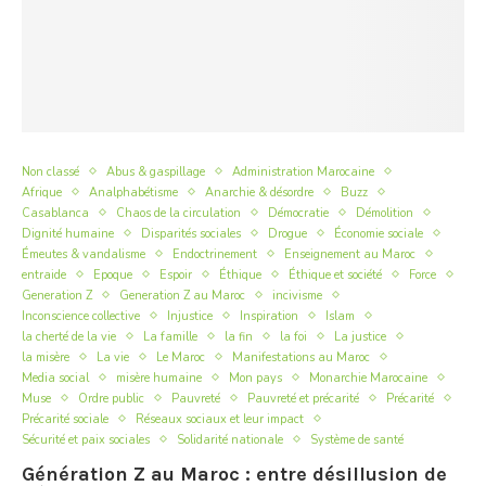
Non classé
Abus & gaspillage
Administration Marocaine
Afrique
Analphabétisme
Anarchie & désordre
Buzz
Casablanca
Chaos de la circulation
Démocratie
Démolition
Dignité humaine
Disparités sociales
Drogue
Économie sociale
Émeutes & vandalisme
Endoctrinement
Enseignement au Maroc
entraide
Epoque
Espoir
Éthique
Éthique et société
Force
Generation Z
Generation Z au Maroc
incivisme
Inconscience collective
Injustice
Inspiration
Islam
la cherté de la vie
La famille
la fin
la foi
La justice
la misère
La vie
Le Maroc
Manifestations au Maroc
Media social
misère humaine
Mon pays
Monarchie Marocaine
Muse
Ordre public
Pauvreté
Pauvreté et précarité
Précarité
Précarité sociale
Réseaux sociaux et leur impact
Sécurité et paix sociales
Solidarité nationale
Système de santé
Génération Z au Maroc : entre désillusion de