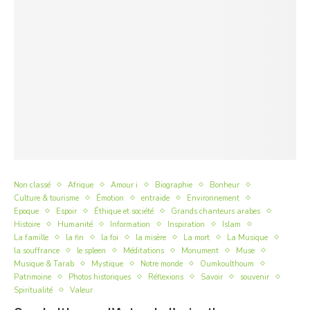
Non classé
Afrique
Amour i
Biographie
Bonheur
Culture & tourisme
Émotion
entraide
Environnement
Epoque
Espoir
Éthique et société
Grands chanteurs arabes
Histoire
Humanité
Information
Inspiration
Islam
La famille
la fin
la foi
la misère
La mort
La Musique
la souffrance
le spleen
Méditations
Monument
Muse
Musique & Tarab
Mystique
Notre monde
Oumkoulthoum
Patrimoine
Photos historiques
Réflexions
Savoir
souvenir
Spiritualité
Valeur