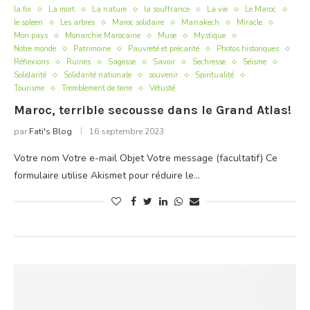
la foi
La mort
La nature
la souffrance
La vie
Le Maroc
le spleen
Les arbres
Maroc solidaire
Marrakech
Miracle
Mon pays
Monarchie Marocaine
Muse
Mystique
Notre monde
Patrimoine
Pauvreté et précarité
Photos historiques
Réflexions
Ruines
Sagesse
Savoir
Sechresse
Séisme
Solidarité
Solidarité nationale
souvenir
Spiritualité
Tourisme
Tremblement de terre
Vétusté
Maroc, terrible secousse dans le Grand Atlas!
par
Fati's Blog
16 septembre 2023
Votre nom Votre e-mail Objet Votre message (facultatif) Ce
formulaire utilise Akismet pour réduire le…