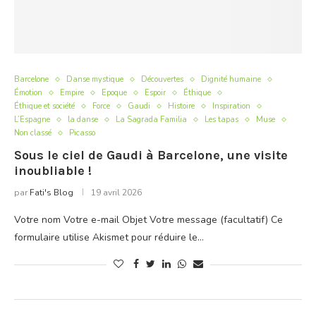
Barcelone
Danse mystique
Découvertes
Dignité humaine
Émotion
Empire
Epoque
Espoir
Éthique
Éthique et société
Force
Gaudi
Histoire
Inspiration
L’Espagne
la danse
La Sagrada Familia
Les tapas
Muse
Non classé
Picasso
Sous le ciel de Gaudi à Barcelone, une visite
inoubliable !
par
Fati's Blog
19 avril 2026
Votre nom Votre e-mail Objet Votre message (facultatif) Ce
formulaire utilise Akismet pour réduire le…