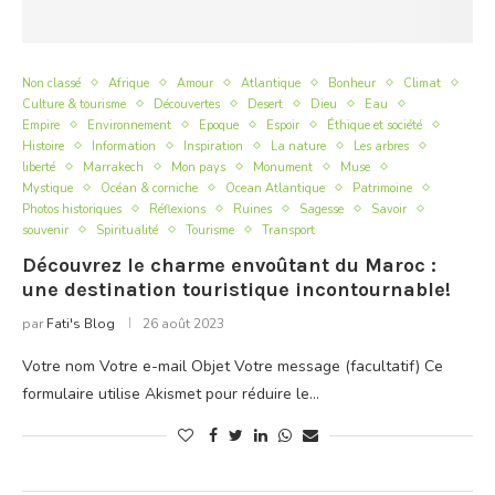
Non classé
Afrique
Amour
Atlantique
Bonheur
Climat
Culture & tourisme
Découvertes
Desert
Dieu
Eau
Empire
Environnement
Epoque
Espoir
Éthique et société
Histoire
Information
Inspiration
La nature
Les arbres
liberté
Marrakech
Mon pays
Monument
Muse
Mystique
Océan & corniche
Ocean Atlantique
Patrimoine
Photos historiques
Réflexions
Ruines
Sagesse
Savoir
souvenir
Spiritualité
Tourisme
Transport
Découvrez le charme envoûtant du Maroc :
une destination touristique incontournable!
par
Fati's Blog
26 août 2023
Votre nom Votre e-mail Objet Votre message (facultatif) Ce
formulaire utilise Akismet pour réduire le…