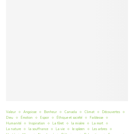
Valeur
Angoisse
Bonheur
Canada
Climat
Découvertes
Dieu
Émotion
Espoir
Éthique et société
Faiblesse
Humanité
Inspiration
La fôret
la misère
La mort
La nature
la souffrance
La vie
le spleen
Les arbres