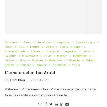
Non classé
Amour
Andalousie
Biographie
Danse mystique
Desert
Dieu
Émotion
Empire
Epoque
Espoir
Éthique et société
Histoire
Humanité
Inspiration
Islam
La justice
la souffrance
La vie
le spleen
Méditations
Miracle
Muse
Mystique
Patrimoine
Réflexions
Religion
Sagesse
Soufisme
souvenir
Spiritualité
Valeur
L’amour selon Ibn Arabi
par
Fati's Blog
23 août 2023
Votre nom Votre e-mail Objet Votre message (facultatif) Ce
formulaire utilise Akismet pour réduire le…