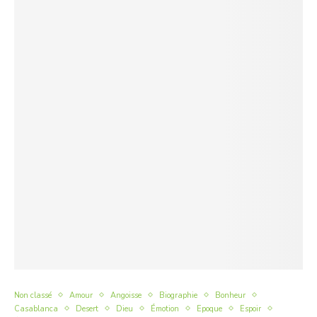
Non classé
Amour
Angoisse
Biographie
Bonheur
Casablanca
Desert
Dieu
Émotion
Epoque
Espoir