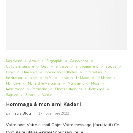
Non classé
Amour
Biographie
Casablanca
Culture & tourisme
Dieu
entraide
Environnement
Epoque
Espoir
Humanité
Inconscience collective
Information
Inspiration
Islam
la foi
La vie
Le Maroc
Le Monde
Mon pays
Monarchie Marocaine
Monument
Muse
Notre monde
Patrimoine
Photos historiques
Réflexions
Sagesse
Savoir
Valeur
Hommage à mon ami Kader !
par
Fati's Blog
17 novembre 2023
Votre nom Votre e-mail Objet Votre message (facultatif) Ce
formulaire utilise Akismet pour réduire le…