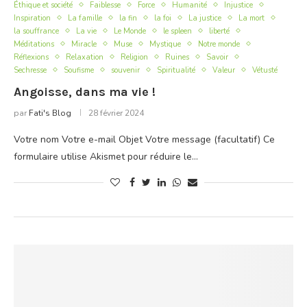
Éthique et société
Faiblesse
Force
Humanité
Injustice
Inspiration
La famille
la fin
la foi
La justice
La mort
la souffrance
La vie
Le Monde
le spleen
liberté
Méditations
Miracle
Muse
Mystique
Notre monde
Réflexions
Relaxation
Religion
Ruines
Savoir
Sechresse
Soufisme
souvenir
Spiritualité
Valeur
Vétusté
Angoisse, dans ma vie !
par
Fati's Blog
28 février 2024
Votre nom Votre e-mail Objet Votre message (facultatif) Ce
formulaire utilise Akismet pour réduire le…