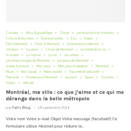
Canada
Abus & gaspillage
Climat
constructions et chantiers
Culture & tourisme
Domaine public
Eau
Espoir
Été à Montréal
Hiver à Montreal
Inconscience collective
inflation
Injustice
L’hiver de Montréal
la cherté de la vie
la misère
La nature
La vie
Les arbres
Les cônes oranges de Montréal
Les parcs de Montréal
misère humaine
Mon pays
Mon pays d’adoption
Montréal
Muse
Non classé
Notre monde
Pauvreté et précarité
Précarité
Printemps à Montréal
souvenir
Space
Tourisme
Valeur
Vétusté
Montréal, ma ville : ce que j’aime et ce qui me
dérange dans la belle métropole
par
Fati's Blog
18 septembre 2024
Votre nom Votre e-mail Objet Votre message (facultatif) Ce
formulaire utilise Akismet pour réduire le…