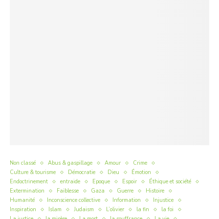
Non classé
Abus & gaspillage
Amour
Crime
Culture & tourisme
Démocratie
Dieu
Émotion
Endoctrinement
entraide
Epoque
Espoir
Éthique et société
Extermination
Faiblesse
Gaza
Guerre
Histoire
Humanité
Inconscience collective
Information
Injustice
Inspiration
Islam
Judaism
L’olivier
la fin
la foi
La justice
la misère
La mort
la souffrance
La vie