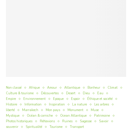
Non classé
Afrique
Amour
Atlantique
Bonheur
Climat
Culture & tourisme
Découvertes
Desert
Dieu
Eau
Empire
Environnement
Epoque
Espoir
Éthique et société
Histoire
Information
Inspiration
La nature
Les arbres
liberté
Marrakech
Mon pays
Monument
Muse
Mystique
Océan & corniche
Ocean Atlantique
Patrimoine
Photos historiques
Réflexions
Ruines
Sagesse
Savoir
souvenir
Spiritualité
Tourisme
Transport