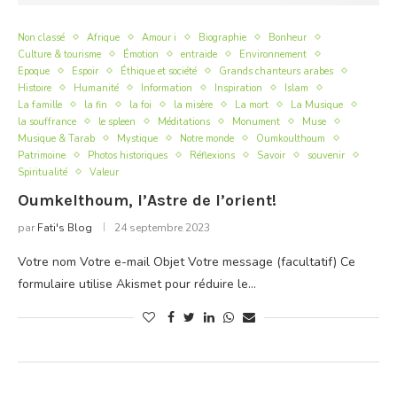
Non classé
Afrique
Amour i
Biographie
Bonheur
Culture & tourisme
Émotion
entraide
Environnement
Epoque
Espoir
Éthique et société
Grands chanteurs arabes
Histoire
Humanité
Information
Inspiration
Islam
La famille
la fin
la foi
la misère
La mort
La Musique
la souffrance
le spleen
Méditations
Monument
Muse
Musique & Tarab
Mystique
Notre monde
Oumkoulthoum
Patrimoine
Photos historiques
Réflexions
Savoir
souvenir
Spiritualité
Valeur
Oumkelthoum, l’Astre de l’orient!
par
Fati's Blog
24 septembre 2023
Votre nom Votre e-mail Objet Votre message (facultatif) Ce
formulaire utilise Akismet pour réduire le…