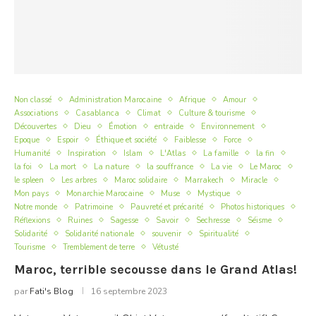
Non classé
Administration Marocaine
Afrique
Amour
Associations
Casablanca
Climat
Culture & tourisme
Découvertes
Dieu
Émotion
entraide
Environnement
Epoque
Espoir
Éthique et société
Faiblesse
Force
Humanité
Inspiration
Islam
L'Atlas
La famille
la fin
la foi
La mort
La nature
la souffrance
La vie
Le Maroc
le spleen
Les arbres
Maroc solidaire
Marrakech
Miracle
Mon pays
Monarchie Marocaine
Muse
Mystique
Notre monde
Patrimoine
Pauvreté et précarité
Photos historiques
Réflexions
Ruines
Sagesse
Savoir
Sechresse
Séisme
Solidarité
Solidarité nationale
souvenir
Spiritualité
Tourisme
Tremblement de terre
Vétusté
Maroc, terrible secousse dans le Grand Atlas!
par
Fati's Blog
16 septembre 2023