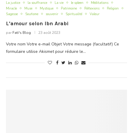
La justice
la souffrance
La vie
le spleen
Méditations
Miracle
Muse
Mystique
Patrimoine
Réflexions
Religion
Sagesse
Soufisme
souvenir
Spiritualité
Valeur
L’amour selon Ibn Arabi
par
Fati's Blog
23 août 2023
Votre nom Votre e-mail Objet Votre message (facultatif) Ce
formulaire utilise Akismet pour réduire le…