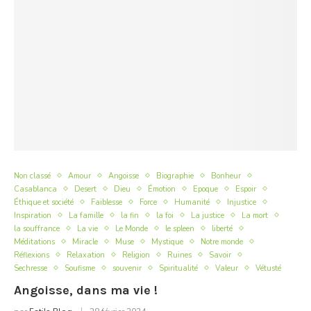
Non classé
Amour
Angoisse
Biographie
Bonheur
Casablanca
Desert
Dieu
Émotion
Epoque
Espoir
Éthique et société
Faiblesse
Force
Humanité
Injustice
Inspiration
La famille
la fin
la foi
La justice
La mort
la souffrance
La vie
Le Monde
le spleen
liberté
Méditations
Miracle
Muse
Mystique
Notre monde
Réflexions
Relaxation
Religion
Ruines
Savoir
Sechresse
Soufisme
souvenir
Spiritualité
Valeur
Vétusté
Angoisse, dans ma vie !