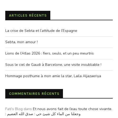
ARTICLES RÉCENTS
La crise de Sebta et l’attitude de l’Espagne
Sebta, mon amour !
Lions de l’Atlas 2026 : fiers, seuls, et un peu meurtris
Sous le ciel de Gaudi à Barcelone, une visite inoubliable !
Hommage posthume à mon amie la star, Laila Aljazaeriya
COMMENTAIRES RÉCENTS
Fati's Blog
dans
Et nous avons fait de l’eau toute chose vivante.
: وجعلنا من الماء كل شيئ حي : صدق الله العضيم