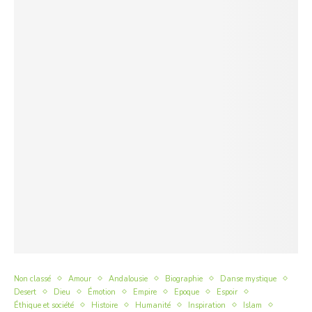
Non classé
Amour
Andalousie
Biographie
Danse mystique
Desert
Dieu
Émotion
Empire
Epoque
Espoir
Éthique et société
Histoire
Humanité
Inspiration
Islam