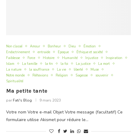
Non classé
Amour
Bonheur
Dieu
Émotion
Endoctrinement
entraide
Epoque
Éthique et société
Faiblesse
Force
Histoire
Humanité
Injustice
Inspiration
Islam
La famille
la fin
la foi
La justice
La mort
La nature
la souffrance
La vie
liberté
Muse
Notre monde
Réflexions
Religion
Sagesse
souvenir
Spiritualité
Ma petite tante
par
Fati's Blog
9 mars 2023
Votre nom Votre e-mail Objet Votre message (facultatif) Ce
formulaire utilise Akismet pour réduire le…