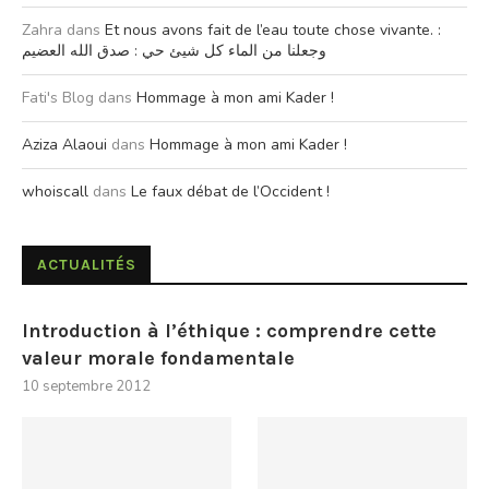
Zahra
dans
Et nous avons fait de l’eau toute chose vivante. :
وجعلنا من الماء كل شيئ حي : صدق الله العضيم
Fati's Blog
dans
Hommage à mon ami Kader !
Aziza Alaoui
dans
Hommage à mon ami Kader !
whoiscall
dans
Le faux débat de l’Occident !
ACTUALITÉS
Introduction à l’éthique : comprendre cette
valeur morale fondamentale
10 septembre 2012