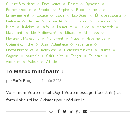
Culture & tourisme
Découvertes
Desert
Dynastie
Économie sociale
Émotion
Empire
Endoctrinement
Environnement
Epoque
Espoir
Est-Ouest
Éthique et société
Faiblesse
Histoire
Humanité
Information
Inspiration
Islam
Judaism
la foi
La nature
La vie
Marrakech
Mauritanie
Mer Méditerranée
Miracle
Mon pays
Monarchie Marocaine
Monument
Muse
Notre monde
Océan & corniche
Ocean Atlantique
Patrimoine
Photos historiques
Réflexions
Richesses minières
Ruines
Sagesse
souvenir
Spiritualité
Tanger
Tourisme
vacances
Valeur
Vétusté
Le Maroc millénaire !
par
Fati's Blog
19 août 2023
Votre nom Votre e-mail Objet Votre message (facultatif) Ce
formulaire utilise Akismet pour réduire le…