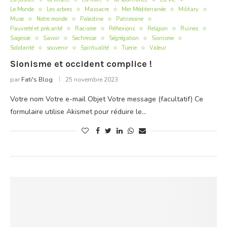
Le Monde
Les arbres
Massacre
Mer Méditerranée
Military
Muse
Notre monde
Palestine
Patrimoine
Pauvreté et précarité
Racisme
Réflexions
Religion
Ruines
Sagesse
Savoir
Sechresse
Ségrégation
Sionisme
Solidarité
souvenir
Spiritualité
Tuerie
Valeur
Sionisme et occident complice !
par
Fati's Blog
25 novembre 2023
Votre nom Votre e-mail Objet Votre message (facultatif) Ce
formulaire utilise Akismet pour réduire le…