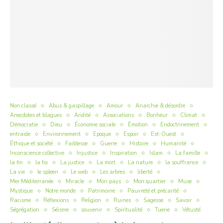
Non classé
Abus & gaspillage
Amour
Anarchie & désordre
Anecdotes et blagues
Aridité
Associations
Bonheur
Climat
Démocratie
Dieu
Économie sociale
Émotion
Endoctrinement
entraide
Environnement
Epoque
Espoir
Est-Ouest
Éthique et société
Faiblesse
Guerre
Histoire
Humanité
Inconscience collective
Injustice
Inspiration
Islam
La famille
la fin
la foi
La justice
La mort
La nature
la souffrance
La vie
le spleen
Le web
Les arbres
liberté
Mer Méditerranée
Miracle
Mon pays
Mon quartier
Muse
Mystique
Notre monde
Patrimoine
Pauvreté et précarité
Racisme
Réflexions
Religion
Ruines
Sagesse
Savoir
Ségrégation
Séisme
souvenir
Spiritualité
Tuerie
Vétusté