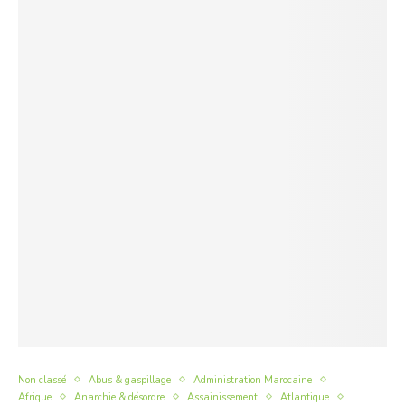
Non classé
Abus & gaspillage
Administration Marocaine
Afrique
Anarchie & désordre
Assainissement
Atlantique