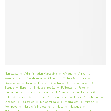
Non classé
Administration Marocaine
Afrique
Amour
Associations
Casablanca
Climat
Culture & tourisme
Découvertes
Dieu
Émotion
entraide
Environnement
Epoque
Espoir
Éthique et société
Faiblesse
Force
Humanité
Inspiration
Islam
L'Atlas
La famille
la fin
la foi
La mort
La nature
la souffrance
La vie
Le Maroc
le spleen
Les arbres
Maroc solidaire
Marrakech
Miracle
Mon pays
Monarchie Marocaine
Muse
Mystique