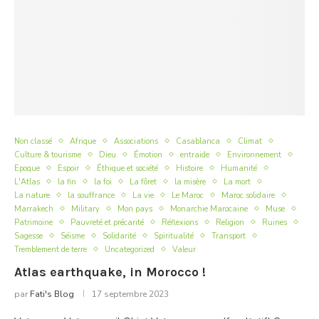
Non classé
Afrique
Associations
Casablanca
Climat
Culture & tourisme
Dieu
Émotion
entraide
Environnement
Epoque
Espoir
Éthique et société
Histoire
Humanité
L'Atlas
la fin
la foi
La fôret
la misère
La mort
La nature
la souffrance
La vie
Le Maroc
Maroc solidaire
Marrakech
Military
Mon pays
Monarchie Marocaine
Muse
Patrimoine
Pauvreté et précarité
Réflexions
Religion
Ruines
Sagesse
Séisme
Solidarité
Spiritualité
Transport
Tremblement de terre
Uncategorized
Valeur
Atlas earthquake, in Morocco !
par
Fati's Blog
17 septembre 2023