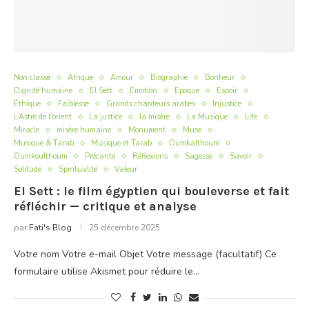
Non classé
Afrique
Amour
Biographie
Bonheur
Dignité humaine
El Sett
Émotion
Epoque
Espoir
Éthique
Faiblesse
Grands chanteurs arabes
Injustice
L’Astre de l’orient
La justice
la misère
La Musique
Life
Miracle
misère humaine
Monument
Muse
Musique & Tarab
Musique et Tarab
Oumkalthoum
Oumkoulthoum
Précarité
Réflexions
Sagesse
Savoir
Solitude
Spiritualité
Valeur
El Sett : le film égyptien qui bouleverse et fait
réfléchir — critique et analyse
par
Fati's Blog
25 décembre 2025
Votre nom Votre e-mail Objet Votre message (facultatif) Ce
formulaire utilise Akismet pour réduire le…