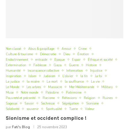
Non classé
Abus & gaspillage
Amour
Crime
Culture & tourisme
Démocratie
Dieu
Émotion
Endoctrinement
entraide
Epoque
Espoir
Éthique et société
Extermination
Faiblesse
Gaza
Guerre
Histoire
Humanité
Inconscience collective
Information
Injustice
Inspiration
Islam
Judaism
L’olivier
la fin
la foi
La justice
la misère
La mort
la souffrance
La vie
Le Monde
Les arbres
Massacre
Mer Méditerranée
Military
Muse
Notre monde
Palestine
Patrimoine
Pauvreté et précarité
Racisme
Réflexions
Religion
Ruines
Sagesse
Savoir
Sechresse
Ségrégation
Sionisme
Solidarité
souvenir
Spiritualité
Tuerie
Valeur
Sionisme et occident complice !
par
Fati's Blog
25 novembre 2023