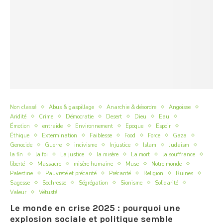
Non classé
Abus & gaspillage
Anarchie & désordre
Angoisse
Aridité
Crime
Démocratie
Desert
Dieu
Eau
Émotion
entraide
Environnement
Epoque
Espoir
Éthique
Extermination
Faiblesse
Food
Force
Gaza
Genocide
Guerre
incivisme
Injustice
Islam
Judaism
la fin
la foi
La justice
la misère
La mort
la souffrance
liberté
Massacre
misère humaine
Muse
Notre monde
Palestine
Pauvreté et précarité
Précarité
Religion
Ruines
Sagesse
Sechresse
Ségrégation
Sionisme
Solidarité
Valeur
Vétusté
Le monde en crise 2025 : pourquoi une
explosion sociale et politique semble