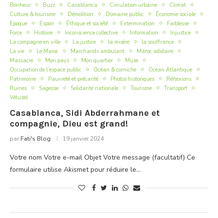
Bonheur
Buzz
Casablanca
Circulation urbaine
Climat
Culture & tourisme
Démolition
Domaine public
Économie sociale
Epoque
Espoir
Éthique et société
Extermination
Faiblesse
Force
Histoire
Inconscience collective
Information
Injustice
La compagne en ville
La justice
la misère
la souffrance
La vie
Le Maroc
Marchands ambulant
Maroc solidaire
Massacre
Mon pays
Mon quartier
Muse
Occupation de l’espace public
Océan & corniche
Ocean Atlantique
Patrimoine
Pauvreté et précarité
Photos historiques
Réflexions
Ruines
Sagesse
Solidarité nationale
Tourisme
Transport
Vétusté
Casablanca, Sidi Abderrahmane et
compagnie, Dieu est grand!
par
Fati's Blog
19 janvier 2024
Votre nom Votre e-mail Objet Votre message (facultatif) Ce
formulaire utilise Akismet pour réduire le…