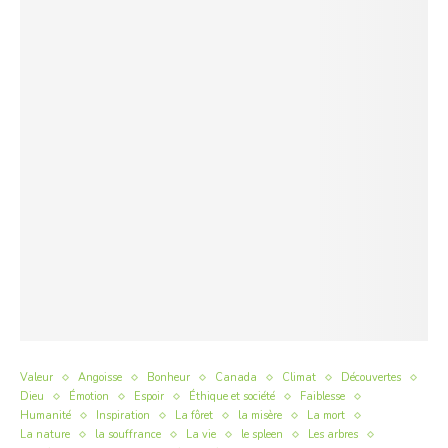
Valeur
Angoisse
Bonheur
Canada
Climat
Découvertes
Dieu
Émotion
Espoir
Éthique et société
Faiblesse
Humanité
Inspiration
La fôret
la misère
La mort
La nature
la souffrance
La vie
le spleen
Les arbres