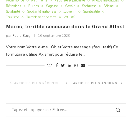
Notre monde
Patrimoine
Pauvreté et précarité
Photos historiques
Réflexions
Ruines
Sagesse
Savoir
Sechresse
Séisme
Solidarité
Solidarité nationale
souvenir
Spiritualité
Tourisme
Tremblement de terre
Vétusté
Maroc, terrible secousse dans le Grand Atlas!
par
Fati's Blog
16 septembre 2023
Votre nom Votre e-mail Objet Votre message (facultatif) Ce
formulaire utilise Akismet pour réduire le…
ARTICLES PLUS RÉCENTS
ARTICLES PLUS ANCIENS