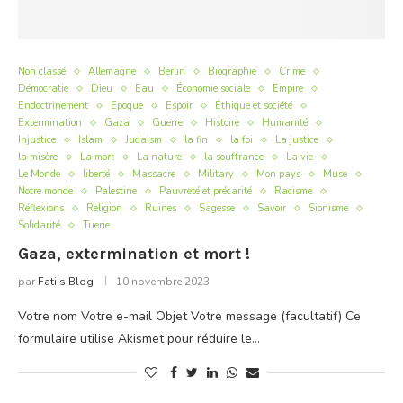
Non classé
Allemagne
Berlin
Biographie
Crime
Démocratie
Dieu
Eau
Économie sociale
Empire
Endoctrinement
Epoque
Espoir
Éthique et société
Extermination
Gaza
Guerre
Histoire
Humanité
Injustice
Islam
Judaism
la fin
la foi
La justice
la misère
La mort
La nature
la souffrance
La vie
Le Monde
liberté
Massacre
Military
Mon pays
Muse
Notre monde
Palestine
Pauvreté et précarité
Racisme
Réflexions
Religion
Ruines
Sagesse
Savoir
Sionisme
Solidarité
Tuerie
Gaza, extermination et mort !
par
Fati's Blog
10 novembre 2023
Votre nom Votre e-mail Objet Votre message (facultatif) Ce
formulaire utilise Akismet pour réduire le…