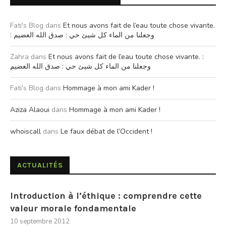
Fati's Blog
dans
Et nous avons fait de l’eau toute chose vivante.
: وجعلنا من الماء كل شيئ حي : صدق الله العضيم
Zahra
dans
Et nous avons fait de l’eau toute chose vivante. :
وجعلنا من الماء كل شيئ حي : صدق الله العضيم
Fati's Blog
dans
Hommage à mon ami Kader !
Aziza Alaoui
dans
Hommage à mon ami Kader !
whoiscall
dans
Le faux débat de l’Occident !
ACTUALITÉS
Introduction à l’éthique : comprendre cette
valeur morale fondamentale
10 septembre 2012