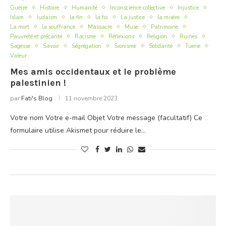
Guerre
Histoire
Humanité
Inconscience collective
Injustice
Islam
Judaism
la fin
la foi
La justice
la misère
La mort
la souffrance
Massacre
Muse
Patrimoine
Pauvreté et précarité
Racisme
Réflexions
Religion
Ruines
Sagesse
Savoir
Ségrégation
Sionisme
Solidarité
Tuerie
Valeur
Mes amis occidentaux et le problème
palestinien !
par
Fati's Blog
11 novembre 2023
Votre nom Votre e-mail Objet Votre message (facultatif) Ce
formulaire utilise Akismet pour réduire le…