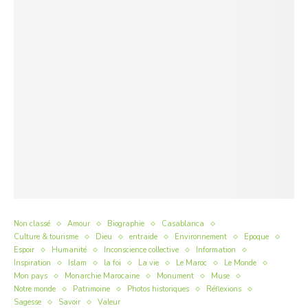
Non classé
Amour
Biographie
Casablanca
Culture & tourisme
Dieu
entraide
Environnement
Epoque
Espoir
Humanité
Inconscience collective
Information
Inspiration
Islam
la foi
La vie
Le Maroc
Le Monde
Mon pays
Monarchie Marocaine
Monument
Muse
Notre monde
Patrimoine
Photos historiques
Réflexions
Sagesse
Savoir
Valeur