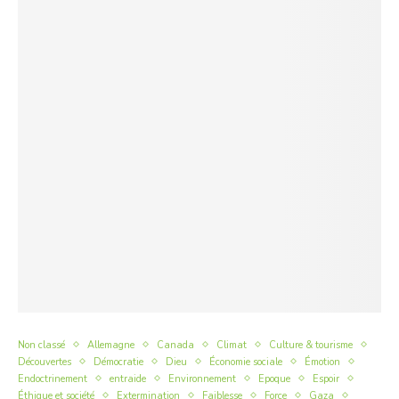
Non classé
Allemagne
Canada
Climat
Culture & tourisme
Découvertes
Démocratie
Dieu
Économie sociale
Émotion
Endoctrinement
entraide
Environnement
Epoque
Espoir
Éthique et société
Extermination
Faiblesse
Force
Gaza