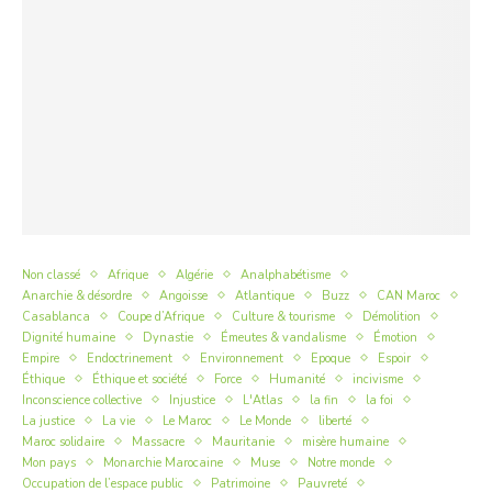
Non classé
Afrique
Algérie
Analphabétisme
Anarchie & désordre
Angoisse
Atlantique
Buzz
CAN Maroc
Casablanca
Coupe d’Afrique
Culture & tourisme
Démolition
Dignité humaine
Dynastie
Émeutes & vandalisme
Émotion
Empire
Endoctrinement
Environnement
Epoque
Espoir
Éthique
Éthique et société
Force
Humanité
incivisme
Inconscience collective
Injustice
L'Atlas
la fin
la foi
La justice
La vie
Le Maroc
Le Monde
liberté
Maroc solidaire
Massacre
Mauritanie
misère humaine
Mon pays
Monarchie Marocaine
Muse
Notre monde
Occupation de l’espace public
Patrimoine
Pauvreté