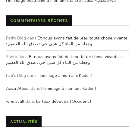
Hommage posthume à mon amie la star, Laila Aljazaeriya
COMMENTAIRES RÉCENTS
Fati's Blog
dans
Et nous avons fait de l’eau toute chose vivante.
: وجعلنا من الماء كل شيئ حي : صدق الله العضيم
Zahra
dans
Et nous avons fait de l’eau toute chose vivante. :
وجعلنا من الماء كل شيئ حي : صدق الله العضيم
Fati's Blog
dans
Hommage à mon ami Kader !
Aziza Alaoui
dans
Hommage à mon ami Kader !
whoiscall
dans
Le faux débat de l’Occident !
ACTUALITÉS