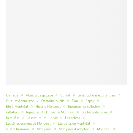
Canada
Abus & gaspillage
Climat
constructions et chantiers
Culture & tourisme
Domaine public
Eau
Espoir
Été à Montréal
Hiver à Montreal
Inconscience collective
inflation
Injustice
L’hiver de Montréal
la cherté de la vie
la misère
La nature
La vie
Les arbres
Les cônes oranges de Montréal
Les parcs de Montréal
misère humaine
Mon pays
Mon pays d’adoption
Montréal