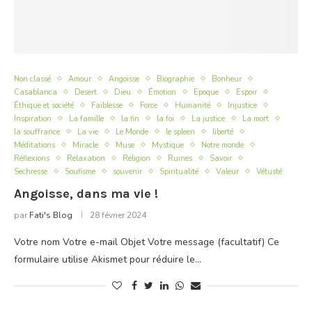
Non classé
Amour
Angoisse
Biographie
Bonheur
Casablanca
Desert
Dieu
Émotion
Epoque
Espoir
Éthique et société
Faiblesse
Force
Humanité
Injustice
Inspiration
La famille
la fin
la foi
La justice
La mort
la souffrance
La vie
Le Monde
le spleen
liberté
Méditations
Miracle
Muse
Mystique
Notre monde
Réflexions
Relaxation
Religion
Ruines
Savoir
Sechresse
Soufisme
souvenir
Spiritualité
Valeur
Vétusté
Angoisse, dans ma vie !
par
Fati's Blog
28 février 2024
Votre nom Votre e-mail Objet Votre message (facultatif) Ce
formulaire utilise Akismet pour réduire le…