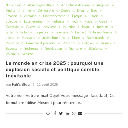
Non classé
Abus & gaspillage
Anarchie & désordre
Angoisse
Aridité
Crime
Démocratie
Desert
Dieu
Eau
Émotion
entraide
Environnement
Epoque
Espoir
Éthique
Extermination
Faiblesse
Food
Force
Gaza
Genocide
Guerre
incivisme
Injustice
Islam
Judaism
la fin
la foi
La justice
la misère
La mort
la souffrance
liberté
Massacre
misère humaine
Muse
Notre monde
Palestine
Pauvreté et précarité
Précarité
Religion
Ruines
Sagesse
Sechresse
Ségrégation
Sionisme
Solidarité
Valeur
Vétusté
Le monde en crise 2025 : pourquoi une
explosion sociale et politique semble
inévitable
par
Fati's Blog
11 août 2025
Votre nom Votre e-mail Objet Votre message (facultatif) Ce
formulaire utilise Akismet pour réduire le…