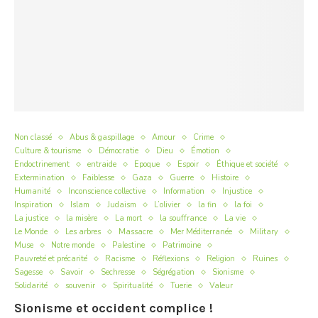
Non classé
Abus & gaspillage
Amour
Crime
Culture & tourisme
Démocratie
Dieu
Émotion
Endoctrinement
entraide
Epoque
Espoir
Éthique et société
Extermination
Faiblesse
Gaza
Guerre
Histoire
Humanité
Inconscience collective
Information
Injustice
Inspiration
Islam
Judaism
L’olivier
la fin
la foi
La justice
la misère
La mort
la souffrance
La vie
Le Monde
Les arbres
Massacre
Mer Méditerranée
Military
Muse
Notre monde
Palestine
Patrimoine
Pauvreté et précarité
Racisme
Réflexions
Religion
Ruines
Sagesse
Savoir
Sechresse
Ségrégation
Sionisme
Solidarité
souvenir
Spiritualité
Tuerie
Valeur
Sionisme et occident complice !