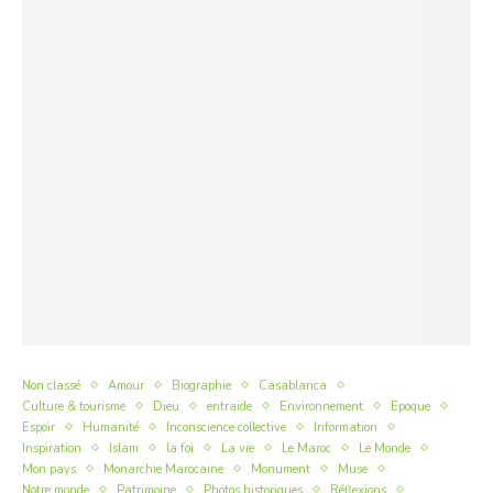
Non classé
Amour
Biographie
Casablanca
Culture & tourisme
Dieu
entraide
Environnement
Epoque
Espoir
Humanité
Inconscience collective
Information
Inspiration
Islam
la foi
La vie
Le Maroc
Le Monde
Mon pays
Monarchie Marocaine
Monument
Muse
Notre monde
Patrimoine
Photos historiques
Réflexions