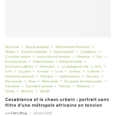
Non classé
Abus & gaspillage
Administration Marocaine
Afrique
Anarchie & désordre
Assainissement
Casablanca
Circulation urbaine
constructions et chantiers
Démolition
Eau
Économie sociale
Endoctrinement
Éthique et société
Inconscience collective
Information
La compagne en ville
la fin
la foi
La justice
la misère
La vie
Le Maroc
Le Monde
Marchands ambulant
Massacre
misère humaine
Mon pays
Mon quartier
Muse
Notre monde
Occupation de l’espace public
Patrimoine
Pauvreté et précarité
Précarité
Réflexions
Ruines
Sechresse
Vétusté
Casablanca et le chaos urbain : portrait sans
filtre d’une métropole africaine en tension
par
Fati's Blog
29 avril 2025