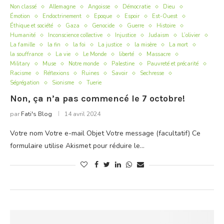
Non classé
Allemagne
Angoisse
Démocratie
Dieu
Émotion
Endoctrinement
Epoque
Espoir
Est-Ouest
Éthique et société
Gaza
Genocide
Guerre
Histoire
Humanité
Inconscience collective
Injustice
Judaism
L’olivier
La famille
la fin
la foi
La justice
la misère
La mort
la souffrance
La vie
Le Monde
liberté
Massacre
Military
Muse
Notre monde
Palestine
Pauvreté et précarité
Racisme
Réflexions
Ruines
Savoir
Sechresse
Ségrégation
Sionisme
Tuerie
Non, ça n’a pas commencé le 7 octobre!
par
Fati's Blog
14 avril 2024
Votre nom Votre e-mail Objet Votre message (facultatif) Ce
formulaire utilise Akismet pour réduire le…