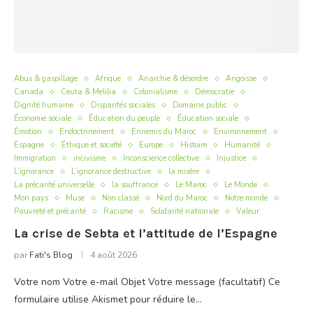
Abus & gaspillage
Afrique
Anarchie & désordre
Angoisse
Canada
Ceuta & Melilia
Colonialisme
Démocratie
Dignité humaine
Disparités sociales
Domaine public
Économie sociale
Éducation du peuple
Éducation sociale
Émotion
Endoctrinement
Ennemis du Maroc
Environnement
Espagne
Éthique et société
Europe
Histoire
Humanité
Immigration
incivisme
Inconscience collective
Injustice
L’ignorance
L’ignorance destructive
la misère
La précarité universelle
la souffrance
Le Maroc
Le Monde
Mon pays
Muse
Non classé
Nord du Maroc
Notre monde
Pauvreté et précarité
Racisme
Solidarité nationale
Valeur
La crise de Sebta et l’attitude de l’Espagne
par
Fati's Blog
4 août 2026
Votre nom Votre e-mail Objet Votre message (facultatif) Ce
formulaire utilise Akismet pour réduire le…