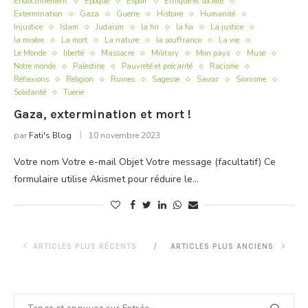
Endoctrinement
Epoque
Espoir
Éthique et société
Extermination
Gaza
Guerre
Histoire
Humanité
Injustice
Islam
Judaism
la fin
la foi
La justice
la misère
La mort
La nature
la souffrance
La vie
Le Monde
liberté
Massacre
Military
Mon pays
Muse
Notre monde
Palestine
Pauvreté et précarité
Racisme
Réflexions
Religion
Ruines
Sagesse
Savoir
Sionisme
Solidarité
Tuerie
Gaza, extermination et mort !
par
Fati's Blog
10 novembre 2023
Votre nom Votre e-mail Objet Votre message (facultatif) Ce
formulaire utilise Akismet pour réduire le…
ARTICLES PLUS RÉCENTS
ARTICLES PLUS ANCIENS