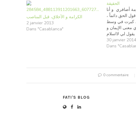
الحقيقة
مة أضافري و أنا
قول الحق دائماً
الكرامة و الأخلاق، قبل المناصب
. كبرت في وسط
2 janvier 2013
 معنى الإيمان و
Dans "Casablanca"
 يقول لي لااسلام
ن لا يكون مكتملا
30 janvier 201
Dans "Casabla
0 commentaire
FATI'S BLOG