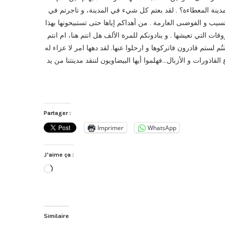
ينة المعطاءة؟ . لقد بعتم كل شيء في المدينة، و تاجرتم في
ب و الفوضىى العارمة . من أهداكم إياها حتى تستبيحونها بهذا
وقات التي تعيشها . و ينادونكم للمرة الألف هل انتم هنا، ام انتم
ُم لستم قادرون فاتركوها و ارحلوا عنها. لقد دهها امر لا عزاء له
، ذورات و الأزبال…فهلموا أيها البيضاويون لننقد مدينتنا من يد
Partager :
Imprimer
WhatsApp
J’aime ça :
Chargement…
Similaire