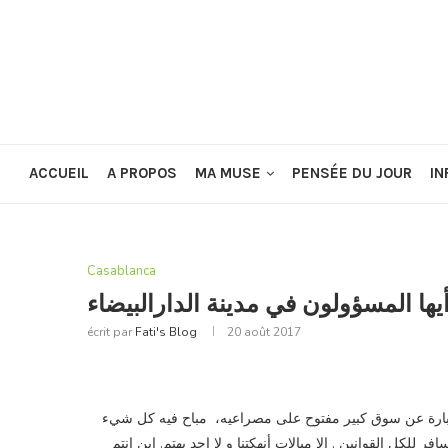
ACCUEIL
A PROPOS
MA MUSE
PENSÉE DU JOUR
IN
Casablanca
يها المسؤولون في مدينة الدارالبيضاء
écrit par
Fati's Blog
20 août 2017
 عبارة عن سوق كبير مفتوح على مصراعيه، مباح فيه كل شيء
فر للكل القوانين . الا مبالات أنهكتنا و لا احد يهتم. اين انتم