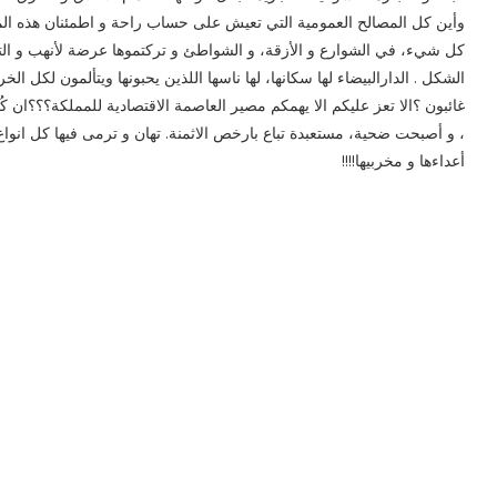
وأين كل المصالح العمومية التي تعيش على حساب راحة و اطمئنان هذه المد
كل شيء، في الشوارع و الأزقة، و الشواطئ و تركتموها عرضة لأنهب و التسي
الشكل . الدارالبيضاء لها سكانها، لها ناسها اللذين يحبونها ويتألمون لكل الخر
غائبون ؟الا تعز عليكم الا يهمكم مصير العاصمة الاقتصادية للمملكة؟؟؟ان كُنت
و أصبحت ضحية، مستعبدة تباع بارخص الاثمنة. تهان و ترمى فيها كل انواع القا
أعداءها و مخربيها!!!!