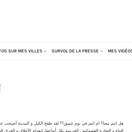
FOS SUR MES VILLES
SURVOL DE LA PRESSE
MES VIDÉO
أ
هل انتم معنا؟ ام انتم في نوم عميق؟؟ لقد طفح الكيل و المدينة أصبحت
البناء و التجارة العشوائية ، الجريمة بكل أنواعها، انعدام الأخلاق و الخرق السا