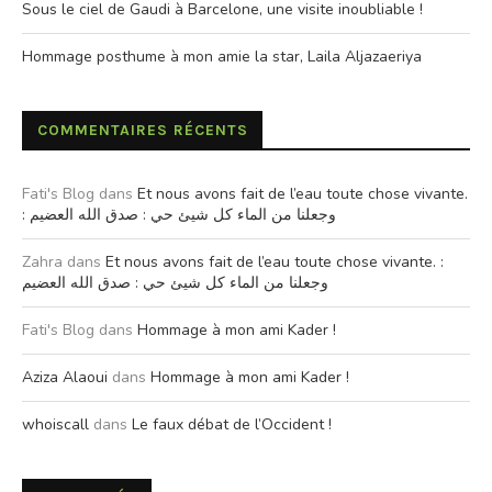
Sous le ciel de Gaudi à Barcelone, une visite inoubliable !
Hommage posthume à mon amie la star, Laila Aljazaeriya
COMMENTAIRES RÉCENTS
Fati's Blog
dans
Et nous avons fait de l’eau toute chose vivante.
: وجعلنا من الماء كل شيئ حي : صدق الله العضيم
Zahra
dans
Et nous avons fait de l’eau toute chose vivante. :
وجعلنا من الماء كل شيئ حي : صدق الله العضيم
Fati's Blog
dans
Hommage à mon ami Kader !
Aziza Alaoui
dans
Hommage à mon ami Kader !
whoiscall
dans
Le faux débat de l’Occident !