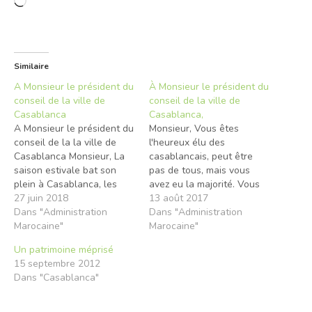
Chargement…
Similaire
A Monsieur le président du
À Monsieur le président du
conseil de la ville de
conseil de la ville de
Casablanca
Casablanca,
A Monsieur le président du
Monsieur, Vous êtes
conseil de la la ville de
l'heureux élu des
Casablanca Monsieur, La
casablancais, peut être
saison estivale bat son
pas de tous, mais vous
plein à Casablanca, les
avez eu la majorité. Vous
écoles ferment leur portes
27 juin 2018
gérez notre ville, notre
13 août 2017
pour les vacances. J’ose
Dans "Administration
première ville économique.
Dans "Administration
espérer que cette année
Marocaine"
Moi personnellement j'ai
Marocaine"
ne ressemblera pas à la
cru en vous. Après le
Un patrimoine méprisé
précédente. Notre ville ne
massacre dont a été
15 septembre 2012
sera pas livrée à son triste
victime notre cité, ( entre
Dans "Casablanca"
sort…
autres la corniche) vous
êtes arrivé en…