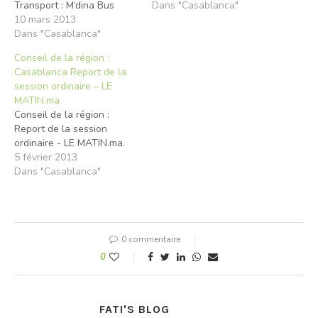
Transport : M’dina Bus
trafic multimodale. Deux
Dans "Casablanca"
«expose» ses usagers - LE
10 mars 2013
axes de bus dits à haut
MATIN.ma.
Dans "Casablanca"
niveau de service (BHNS)
sont prévus sur les
Conseil de la région :
boulevards Mohammed VI
Casablanca Report de la
et Al Fida. La ville veut
session ordinaire – LE
privilégier…
MATIN.ma
Conseil de la région :
Report de la session
ordinaire - LE MATIN.ma.
5 février 2013
Dans "Casablanca"
0 commentaire
0
FATI'S BLOG