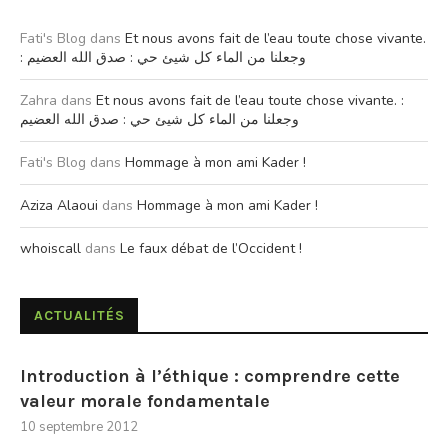
Fati's Blog
dans
Et nous avons fait de l’eau toute chose vivante.
: وجعلنا من الماء كل شيئ حي : صدق الله العضيم
Zahra
dans
Et nous avons fait de l’eau toute chose vivante. :
وجعلنا من الماء كل شيئ حي : صدق الله العضيم
Fati's Blog
dans
Hommage à mon ami Kader !
Aziza Alaoui
dans
Hommage à mon ami Kader !
whoiscall
dans
Le faux débat de l’Occident !
ACTUALITÉS
Introduction à l’éthique : comprendre cette
valeur morale fondamentale
10 septembre 2012