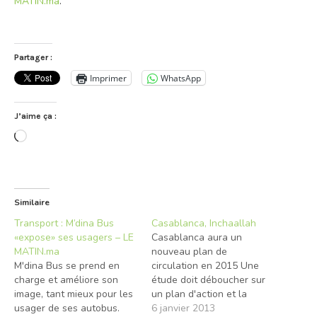
MATIN.ma
.
Partager :
Imprimer
WhatsApp
J’aime ça :
Chargement…
Similaire
Transport : M’dina Bus
Casablanca, Inchaallah
«expose» ses usagers – LE
Casablanca aura un
MATIN.ma
nouveau plan de
M'dina Bus se prend en
circulation en 2015 Une
charge et améliore son
étude doit déboucher sur
image, tant mieux pour les
un plan d'action et la
usager de ses autobus.
conception d'un modèle de
6 janvier 2013