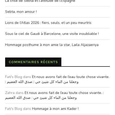
La crise de Sebta et l’attitude de l’Espagne
Sebta, mon amour !
Lions de l’Atlas 2026 : fiers, seuls, et un peu meurtris
Sous le ciel de Gaudi à Barcelone, une visite inoubliable !
Hommage posthume à mon amie la star, Laila Aljazaeriya
COMMENTAIRES RÉCENTS
Fati's Blog
dans
Et nous avons fait de l’eau toute chose vivante.
: وجعلنا من الماء كل شيئ حي : صدق الله العضيم
Zahra
dans
Et nous avons fait de l’eau toute chose vivante. :
وجعلنا من الماء كل شيئ حي : صدق الله العضيم
Fati's Blog
dans
Hommage à mon ami Kader !