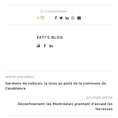
remplaceront celle d’Oulad
Ziane. La commune et la
0 commentaire
Société nationale des
transports et de la
0
logistique (SNTL)
supporteront chacune…
FATI'S BLOG
article précédent
Gardiens de voitures: la mise au point de la commune de
Casablanca
prochain article
Déconfinement: les Montréalais prennent d’assaut les
terrasses