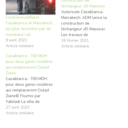
construction de
l’échangeur «El Massira»
Autoroute Casablanca-
Coronavirus/Maroc :
Marrakech: ADM lance la
Casablanca et Marrakech,
construction de
les plus touchées par de
l’échangeur «El Massira»
nouveaux cas
Les travaux de
9 avril 2021
construction de
16 février 2021
Article similaire
l’échangeur autoroutier «El
Article similaire
Massira» ont été lancés ce
Casablanca : 700 MDH
mardi par Abdelkader
pour deux gares routières
Amara, ministre de
qui remplaceront Oulad
l’équipement, du transport,
Ziane
de la logistique et de l’eau,
Casablanca : 700 MDH
en présence du directeur
pour deux gares routières
général de la Société
qui remplaceront Oulad
nationale des Autoroutes
Ziane© Fournis par
du…
Yabiladi La ville de
Casablanca aura besoin
27 avril 2023
d’environ 700 millions de
Article similaire
dirhams pour construire
deux gares routières, qui