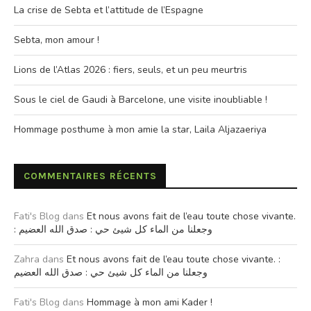
La crise de Sebta et l’attitude de l’Espagne
Sebta, mon amour !
Lions de l’Atlas 2026 : fiers, seuls, et un peu meurtris
Sous le ciel de Gaudi à Barcelone, une visite inoubliable !
Hommage posthume à mon amie la star, Laila Aljazaeriya
COMMENTAIRES RÉCENTS
Fati's Blog
dans
Et nous avons fait de l’eau toute chose vivante.
: وجعلنا من الماء كل شيئ حي : صدق الله العضيم
Zahra
dans
Et nous avons fait de l’eau toute chose vivante. :
وجعلنا من الماء كل شيئ حي : صدق الله العضيم
Fati's Blog
dans
Hommage à mon ami Kader !