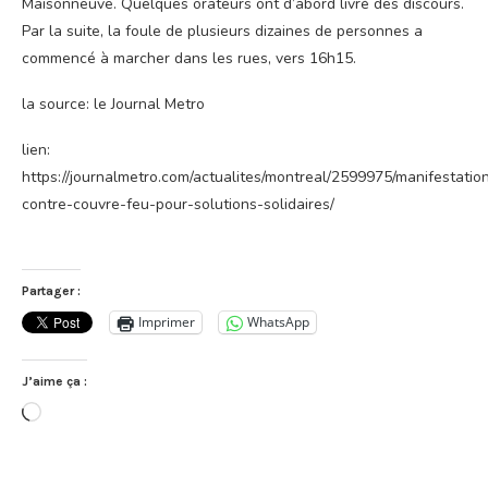
Maisonneuve. Quelques orateurs ont d’abord livré des discours.
Par la suite, la foule de plusieurs dizaines de personnes a
commencé à marcher dans les rues, vers 16h15.
la source: le Journal Metro
lien:
https://journalmetro.com/actualites/montreal/2599975/manifestatio
contre-couvre-feu-pour-solutions-solidaires/
Partager :
Imprimer
WhatsApp
J’aime ça :
Chargement…