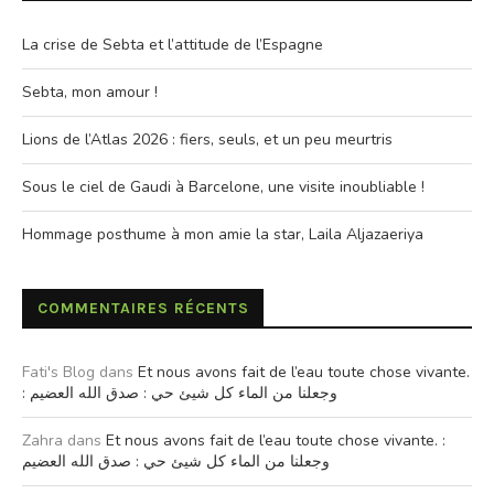
La crise de Sebta et l’attitude de l’Espagne
Sebta, mon amour !
Lions de l’Atlas 2026 : fiers, seuls, et un peu meurtris
Sous le ciel de Gaudi à Barcelone, une visite inoubliable !
Hommage posthume à mon amie la star, Laila Aljazaeriya
COMMENTAIRES RÉCENTS
Fati's Blog
dans
Et nous avons fait de l’eau toute chose vivante.
: وجعلنا من الماء كل شيئ حي : صدق الله العضيم
Zahra
dans
Et nous avons fait de l’eau toute chose vivante. :
وجعلنا من الماء كل شيئ حي : صدق الله العضيم