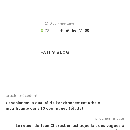
les relations entre le
Royaume du Maroc et
l’Etat d’Israël. Le Royaume
du Maroc, les Etats-Unis
0 commentaire
d’Amérique et l’Etat
d’Israël, en…
0
FATI'S BLOG
article précédent
Casablanca: la qualité de l’environnement urbain
insuffisante dans 10 communes (étude)
prochain article
Le retour de Jean Charest en politique fait des vagues à