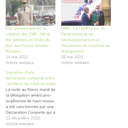
65è anniversaire de la
NMD : La CSMD pour un
création des FAR : SM le
Pacte national de
Roi adresse un Ordre du
développement et un
jour aux Forces Armées
mécanisme de conduite du
Royales
changement
14 mai 2021
26 mai 2021
Article similaire
Article similaire
Signature d’une
déclaration conjointe entre
: le Maroc les USA et Israël
La visite au Maroc mardi de
la délégation américano-
israélienne de haut niveau
a été sanctionnée par une
Déclaration Conjointe qui a
mis l’accent sur l’ouverture
23 décembre 2020
d’une ère nouvelle dans
Article similaire