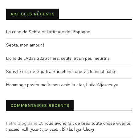
ARTICLES RÉCENTS
La crise de Sebta et l’attitude de l’Espagne
Sebta, mon amour !
Lions de l’Atlas 2026 : fiers, seuls, et un peu meurtris
Sous le ciel de Gaudi à Barcelone, une visite inoubliable !
Hommage posthume à mon amie la star, Laila Aljazaeriya
COMMENTAIRES RÉCENTS
Fati's Blog
dans
Et nous avons fait de l’eau toute chose vivante.
: وجعلنا من الماء كل شيئ حي : صدق الله العضيم