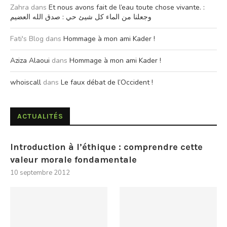
Zahra
dans
Et nous avons fait de l’eau toute chose vivante. :
وجعلنا من الماء كل شيئ حي : صدق الله العضيم
Fati's Blog
dans
Hommage à mon ami Kader !
Aziza Alaoui
dans
Hommage à mon ami Kader !
whoiscall
dans
Le faux débat de l’Occident !
ACTUALITÉS
Introduction à l’éthique : comprendre cette
valeur morale fondamentale
10 septembre 2012