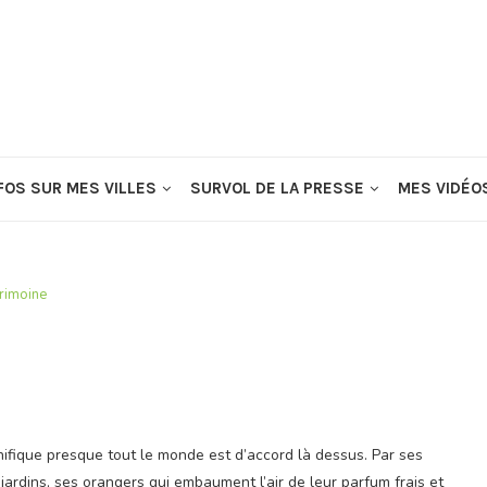
FOS SUR MES VILLES
SURVOL DE LA PRESSE
MES VIDÉO
rimoine
gnifique presque tout le monde est d’accord là dessus. Par ses
ardins, ses orangers qui embaument l’air de leur parfum frais et