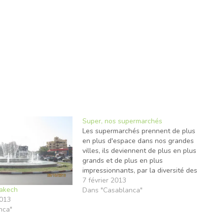
Super, nos supermarchés
Les supermarchés prennent de plus
en plus d'espace dans nos grandes
villes, ils deviennent de plus en plus
grands et de plus en plus
impressionnants, par la diversité des
produits qu'ils proposent. Les
7 février 2013
akech
Marocains se sont habitués à ce
Dans "Casablanca"
013
genre de magasin. C'est devenu un
nca"
passage obligé pour toutes les…