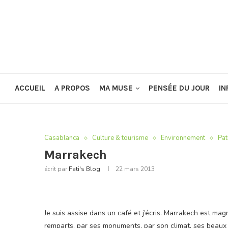
ACCUEIL
A PROPOS
MA MUSE
PENSÉE DU JOUR
IN
Casablanca
Culture & tourisme
Environnement
Pat
Marrakech
écrit par
Fati's Blog
22 mars 2013
Je suis assise dans un café et j’écris. Marrakech est ma
remparts, par ses monuments, par son climat, ses beaux j