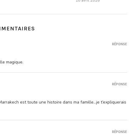
18 avril 2026
MMENTAIRES
RÉPONSE
ille magique.
RÉPONSE
…Marrakech est toute une histoire dans ma famille…je t’expliquerais
RÉPONSE