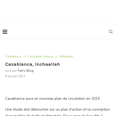
Casablanca
Circulation urbaine
Réflexions
Casablanca, Inchaallah
écrit par
Fati's Blog
6 janvier 2013
Casablanca aura un nouveau plan de circulation en 2015
Une étude doit déboucher sur un plan d’action et la conception
d’un modèle de trafic multimodale. Deux axes de bus dits à