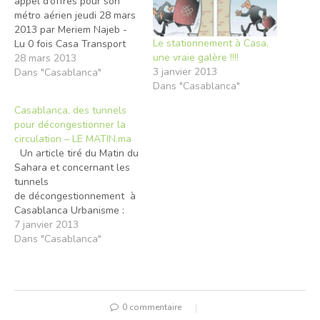
appel d’offres pour son
métro aérien jeudi 28 mars
2013 par Meriem Najeb -
Le stationnement à Casa,
Lu 0 fois Casa Transport
une vraie galère !!!!
vient de lancer deux
28 mars 2013
3 janvier 2013
appels d’offres relatifs à la
Dans "Casablanca"
Dans "Casablanca"
réalisation des prestations
d’études topographiques
Casablanca, des tunnels
et géotechniques du projet
pour décongestionner la
du métro aérien de
circulation – LE MATIN.ma
Casablanca, apprend-on
Un article tiré du Matin du
de source médiatique
Sahara et concernant les
(l’Economiste).…
tunnels
de décongestionnement à
Casablanca Urbanisme :
Des tunnels pour
7 janvier 2013
décongestionner la
Dans "Casablanca"
circulation - LE MATIN.ma.
0 commentaire