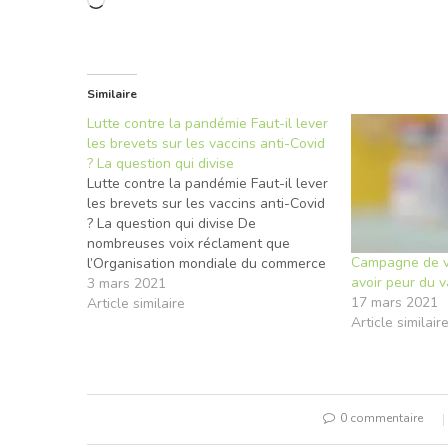
Chargement…
Similaire
Lutte contre la pandémie Faut-il lever
les brevets sur les vaccins anti-Covid
? La question qui divise
Lutte contre la pandémie Faut-il lever
les brevets sur les vaccins anti-Covid
? La question qui divise De
nombreuses voix réclament que
Campagne de va
l’Organisation mondiale du commerce
avoir peur du 
(OMC) lève les protections des
3 mars 2021
17 mars 2021
brevets sur les vaccins anti-Covid
Article similaire
Article similair
pour accroître leur production, une
demande inédite dénoncée par les
laboratoires. Déposée le 2…
0 commentaire