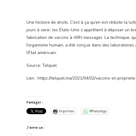
U
ne histoire de droits. C’est à ça qu’en est réduite la l
jours à venir, les États-Unis s’apprêtent à déposer un br
fabrication de vaccins à ARN messager. La technique, qui
l’organisme humain, a été conçue dans des laboratoires a
l’État américain.
Source: Telquel
Lien : https://telquel.ma/2021/04/02/vaccins-et-propriet
Partager :
Imprimer
WhatsApp
J’aime ça :