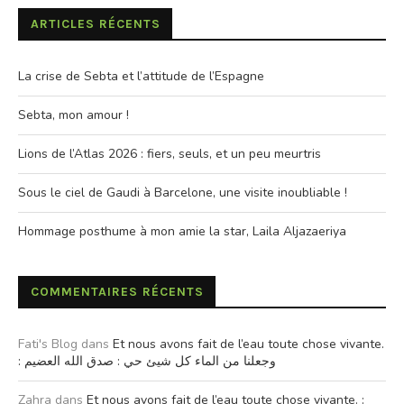
ARTICLES RÉCENTS
La crise de Sebta et l’attitude de l’Espagne
Sebta, mon amour !
Lions de l’Atlas 2026 : fiers, seuls, et un peu meurtris
Sous le ciel de Gaudi à Barcelone, une visite inoubliable !
Hommage posthume à mon amie la star, Laila Aljazaeriya
COMMENTAIRES RÉCENTS
Fati's Blog
dans
Et nous avons fait de l’eau toute chose vivante.
: وجعلنا من الماء كل شيئ حي : صدق الله العضيم
Zahra
dans
Et nous avons fait de l’eau toute chose vivante. :