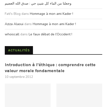
وجعلنا من الماء كل شيئ حي : صدق الله العضيم
Fati's Blog
dans
Hommage à mon ami Kader !
Aziza Alaoui
dans
Hommage à mon ami Kader !
whoiscall
dans
Le faux débat de l’Occident !
ACTUALITÉS
Introduction à l’éthique : comprendre cette
valeur morale fondamentale
10 septembre 2012