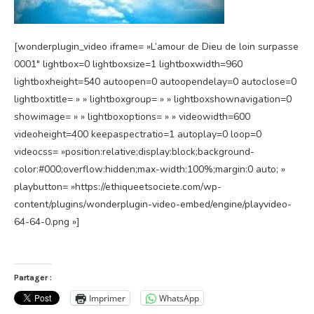
[wonderplugin_video iframe= »L’amour de Dieu de loin surpasse
0001″ lightbox=0 lightboxsize=1 lightboxwidth=960
lightboxheight=540 autoopen=0 autoopendelay=0 autoclose=0
lightboxtitle= » » lightboxgroup= » » lightboxshownavigation=0
showimage= » » lightboxoptions= » » videowidth=600
videoheight=400 keepaspectratio=1 autoplay=0 loop=0
videocss= »position:relative;display:block;background-
color:#000;overflow:hidden;max-width:100%;margin:0 auto; »
playbutton= »https://ethiqueetsociete.com/wp-
content/plugins/wonderplugin-video-embed/engine/playvideo-
64-64-0.png »]
Partager :
Imprimer
WhatsApp