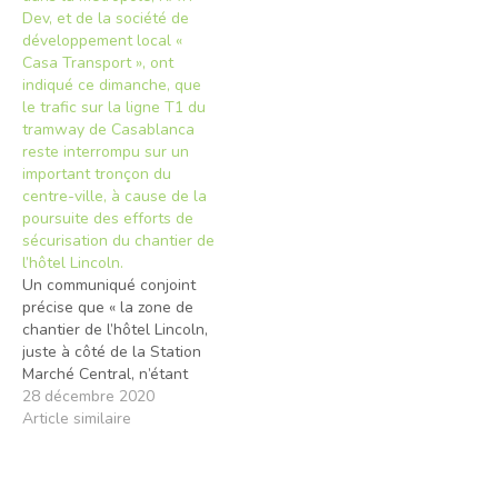
de gros devrait être
Dev, et de la société de
présenté et voté lors d’une
développement local «
session extraordinaire
Casa Transport », ont
prévue en mars prochain,
indiqué ce dimanche, que
après que le Conseil
le trafic sur la ligne T1 du
communal a enfin trouvé le
tramway de Casablanca
terrain approprié et assaini
reste interrompu sur un
le foncier. Néanmoins, les
important tronçon du
professionnels émettent
centre-ville, à cause de la
plusieurs critiques.
poursuite des efforts de
sécurisation du chantier de
l’hôtel Lincoln.
Un communiqué conjoint
précise que « la zone de
chantier de l’hôtel Lincoln,
juste à côté de la Station
Marché Central, n’étant
toujours pas suffisamment
28 décembre 2020
sécurisée, le trafic sur la
Article similaire
ligne T1 reste interrompu
sur son tronçon central ».
Vendredi, des chutes de