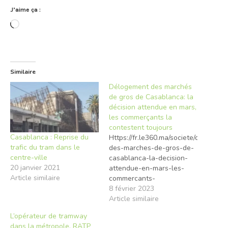
J’aime ça :
Chargement…
Similaire
Délogement des marchés
de gros de Casablanca: la
décision attendue en mars,
les commerçants la
contestent toujours
Casablanca : Reprise du
Https://fr.le360.ma/societe/delogeme
trafic du tram dans le
des-marches-de-gros-de-
centre-ville
casablanca-la-decision-
20 janvier 2021
attendue-en-mars-les-
Article similaire
commercants-
la_BYUU7URHUBEA7BKQQLV5BYAB
8 février 2023
Suspendu pendant des
Article similaire
années, le projet de
L’opérateur de tramway
délogement des marchés
dans la métropole, RATP