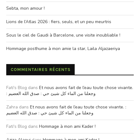
Sebta, mon amour !
Lions de l’Atlas 2026 : fiers, seuls, et un peu meurtris
Sous le ciel de Gaudi à Barcelone, une visite inoubliable !
Hommage posthume à mon amie la star, Laila Aljazaeriya
COMMENTAIRES RÉCENTS
Fati's Blog
dans
Et nous avons fait de l’eau toute chose vivante.
: وجعلنا من الماء كل شيئ حي : صدق الله العضيم
Zahra
dans
Et nous avons fait de l’eau toute chose vivante. :
وجعلنا من الماء كل شيئ حي : صدق الله العضيم
Fati's Blog
dans
Hommage à mon ami Kader !
Aziza Alaoui
dans
Hommage à mon ami Kader !