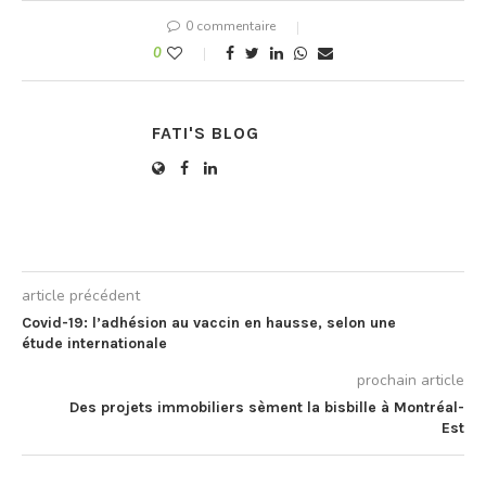
pierre sur la plateforme du
0 commentaire
tramway ont entraîné la
suspension…
0
FATI'S BLOG
article précédent
Covid-19: l’adhésion au vaccin en hausse, selon une
étude internationale
prochain article
Des projets immobiliers sèment la bisbille à Montréal-
Est