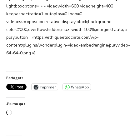
lightboxoptions= » » videowidth=600 videoheight=400
keepaspectratio=1 autoplay=0 loop=0
videocss= »position:relative;display:block;background-
color:#000;overflow:hidden;max-width:100%;margin:0 auto; »
playbutton= »https://ethiqueetsociete.com/wp-
content/plugins/wonderplugin-video-embed/engine/playvideo-
64-64-0.png »]
Partager :
Imprimer
WhatsApp
J’aime ça :
Chargement…