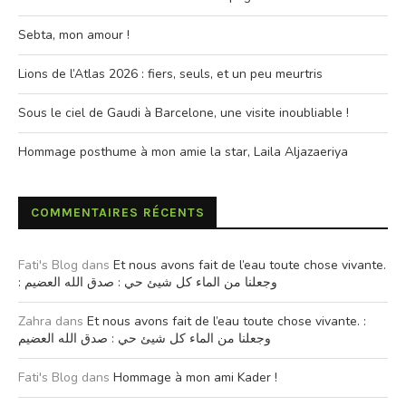
Sebta, mon amour !
Lions de l’Atlas 2026 : fiers, seuls, et un peu meurtris
Sous le ciel de Gaudi à Barcelone, une visite inoubliable !
Hommage posthume à mon amie la star, Laila Aljazaeriya
COMMENTAIRES RÉCENTS
Fati's Blog
dans
Et nous avons fait de l’eau toute chose vivante.
: وجعلنا من الماء كل شيئ حي : صدق الله العضيم
Zahra
dans
Et nous avons fait de l’eau toute chose vivante. :
وجعلنا من الماء كل شيئ حي : صدق الله العضيم
Fati's Blog
dans
Hommage à mon ami Kader !