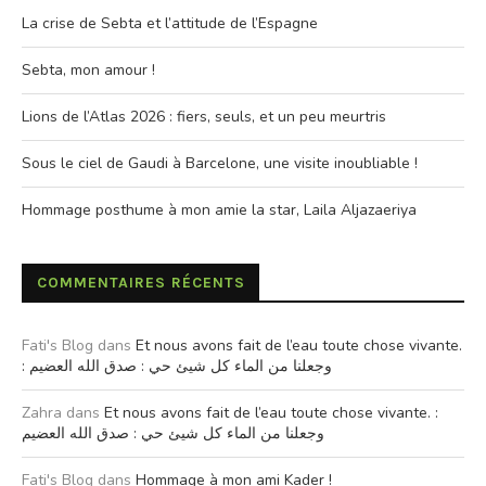
La crise de Sebta et l’attitude de l’Espagne
Sebta, mon amour !
Lions de l’Atlas 2026 : fiers, seuls, et un peu meurtris
Sous le ciel de Gaudi à Barcelone, une visite inoubliable !
Hommage posthume à mon amie la star, Laila Aljazaeriya
COMMENTAIRES RÉCENTS
Fati's Blog
dans
Et nous avons fait de l’eau toute chose vivante.
: وجعلنا من الماء كل شيئ حي : صدق الله العضيم
Zahra
dans
Et nous avons fait de l’eau toute chose vivante. :
وجعلنا من الماء كل شيئ حي : صدق الله العضيم
Fati's Blog
dans
Hommage à mon ami Kader !