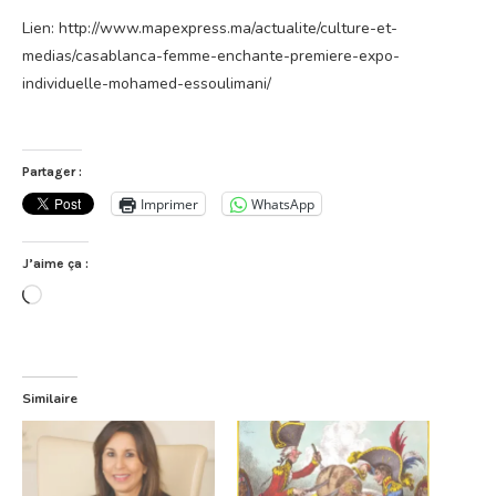
Lien: http://www.mapexpress.ma/actualite/culture-et-
medias/casablanca-femme-enchante-premiere-expo-
individuelle-mohamed-essoulimani/
Partager :
Imprimer
WhatsApp
J’aime ça :
Chargement…
Similaire