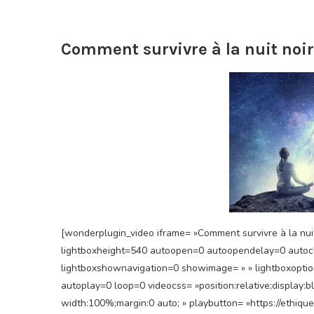
Comment survivre à la nuit noir
[wonderplugin_video iframe= »Comment survivre à la nuit
lightboxheight=540 autoopen=0 autoopendelay=0 autoclos
lightboxshownavigation=0 showimage= » » lightboxoptio
autoplay=0 loop=0 videocss= »position:relative;display:
width:100%;margin:0 auto; » playbutton= »https://ethiq