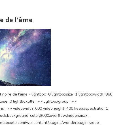
e de l’âme
 noire de l’âme » lightbox=0 lightboxsize=1 lightboxwidth=960
e=0 lightboxtitle= » » lightboxgroup= » »
ns= » » videowidth=600 videoheight=400 keepaspectratio=1
block;background-color:#000;overflow:hidden;max-
ueetsociete.com/wp-content/plugins/wonderplugin-video-