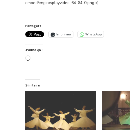
embed/engine/playvideo-64-64-0.png »]
Partager :
Imprimer
WhatsApp
J’aime ça :
Chargement…
Similaire