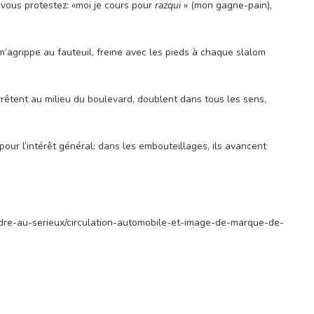
i vous protestez: «moi je cours pour
razqui
» (mon gagne-pain),
 m’agrippe au fauteuil, freine avec les pieds à chaque slalom
rrêtent au milieu du boulevard, doublent dans tous les sens,
.
pour l’intérêt général: dans les embouteillages, ils avancent
endre-au-serieux/circulation-automobile-et-image-de-marque-de-