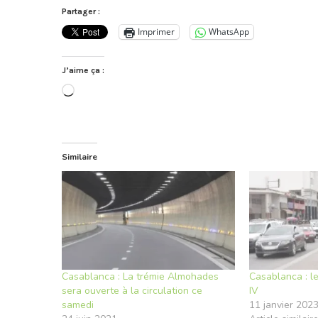
Partager :
Imprimer
WhatsApp
J’aime ça :
Chargement…
Similaire
Casablanca : La trémie Almohades
Casablanca : 
sera ouverte à la circulation ce
IV
samedi
11 janvier 202