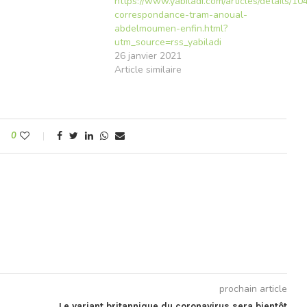
e
https://www.yabiladi.com/articles/details/1
correspondance-tram-anoual-
abdelmoumen-enfin.html?
utm_source=rss_yabiladi
26 janvier 2021
Article similaire
0
prochain article
Le variant britannique du coronavirus sera bientôt