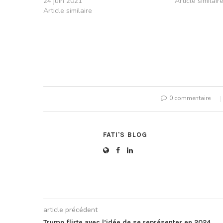
24 juin 2021
Article similair
Article similaire
0 commentaire
FATI'S BLOG
article précédent
Trump flirte avec l’idée de se représenter en 2024