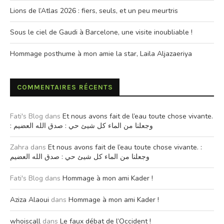
Lions de l’Atlas 2026 : fiers, seuls, et un peu meurtris
Sous le ciel de Gaudi à Barcelone, une visite inoubliable !
Hommage posthume à mon amie la star, Laila Aljazaeriya
COMMENTAIRES RÉCENTS
Fati's Blog
dans
Et nous avons fait de l’eau toute chose vivante.
: وجعلنا من الماء كل شيئ حي : صدق الله العضيم
Zahra
dans
Et nous avons fait de l’eau toute chose vivante. :
وجعلنا من الماء كل شيئ حي : صدق الله العضيم
Fati's Blog
dans
Hommage à mon ami Kader !
Aziza Alaoui
dans
Hommage à mon ami Kader !
whoiscall
dans
Le faux débat de l’Occident !