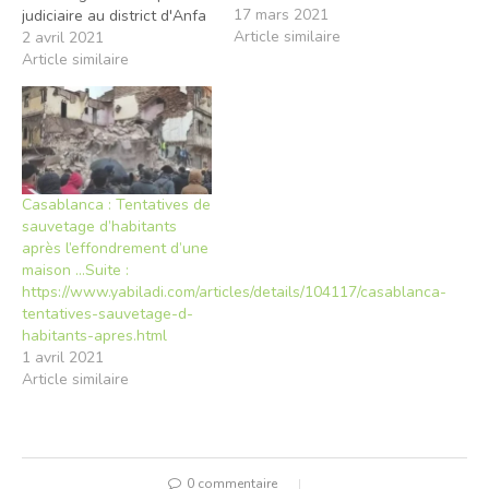
17 mars 2021
judiciaire au district d'Anfa
Article similaire
à Casablanca ont
2 avril 2021
interpellé, mercredi, sept
Article similaire
individus, dont une femme,
et ce pour leur implication
présumée dans une affaire
de vol, de faux et usage de
faux pour arnaque…
Casablanca : Tentatives de
sauvetage d’habitants
après l’effondrement d’une
maison …Suite :
https://www.yabiladi.com/articles/details/104117/casablanca-
tentatives-sauvetage-d-
habitants-apres.html
1 avril 2021
Article similaire
0 commentaire