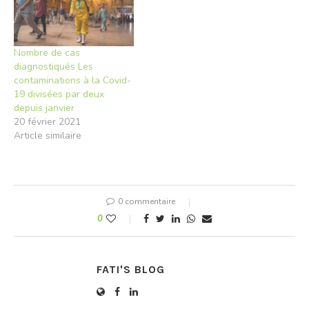
pourrait provoquer selon
lui une « crise économique
sévère ». Le premier
ministre canadien Justin
Nombre de cas
Trudeau a…
diagnostiqués Les
contaminations à la Covid-
19 divisées par deux
depuis janvier
20 février 2021
Article similaire
0 commentaire
0
FATI'S BLOG