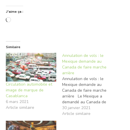
J’aime ça :
Chargement…
Similaire
Annulation de vols : le
Mexique demande au
Canada de faire marche
arrière
Annulation de vols : le
Circulation automobile et
Mexique demande au
image de marque de
Canada de faire marche
Casablanca
arrière Le Mexique a
6 mars 2021
demandé au Canada de
Article similaire
revenir sur sa décision de
30 janvier 2021
suspendre les vols à
Article similaire
destination du pays
d'Amérique latine, qui