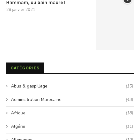
Hammam, ou bain maure !
28 janvier 2021
CATÉGORIES
Abus & gaspillage
(15)
Administration Marocaine
(43)
Afrique
(18)
Algérie
(11)
Allemagne
(12)