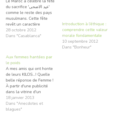
Le Maroc a célébré la fête
du sacrifice 'عيد الاضحى'
comme le reste des pays
musulmans. Cette fête
Introduction à l’éthique :
revêt un caractère
comprendre cette valeur
religieux et social. Le
28 octobre 2012
morale fondamentale
caractère religieux définit
Dans "Casablanca"
10 septembre 2012
par le tout puissant nous
Dans "Bonheur"
donne une leçon de foi,
d'humilité et de sacrifice,
Aux femmes hantées par
inégalable. Le côté social
le poids
reste encore ambigu chez…
A mes amis qui ont honte
de leurs KILOS...! Quelle
belle réponse de Femme !
À partir d'une publicité
dans la vitrine d'un
gymnase en France, voici
18 janvier 2013
la répartie d'une femme
Dans "Anecdotes et
dignement intelligente ...
blagues"
Lisez jusqu'au bout, ça
vaut la peine ..... ! Voici une
réponse lucide à une