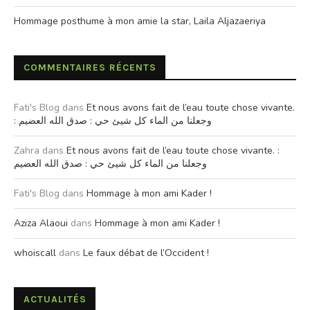
Hommage posthume à mon amie la star, Laila Aljazaeriya
COMMENTAIRES RÉCENTS
Fati's Blog
dans
Et nous avons fait de l’eau toute chose vivante.
: وجعلنا من الماء كل شيئ حي : صدق الله العضيم
Zahra
dans
Et nous avons fait de l’eau toute chose vivante. :
وجعلنا من الماء كل شيئ حي : صدق الله العضيم
Fati's Blog
dans
Hommage à mon ami Kader !
Aziza Alaoui
dans
Hommage à mon ami Kader !
whoiscall
dans
Le faux débat de l’Occident !
ACTUALITÉS