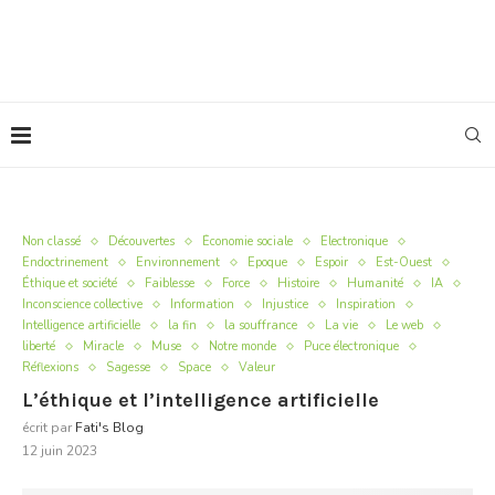
Non classé
Découvertes
Économie sociale
Electronique
Endoctrinement
Environnement
Epoque
Espoir
Est-Ouest
Éthique et société
Faiblesse
Force
Histoire
Humanité
IA
Inconscience collective
Information
Injustice
Inspiration
Intelligence artificielle
la fin
la souffrance
La vie
Le web
liberté
Miracle
Muse
Notre monde
Puce électronique
Réflexions
Sagesse
Space
Valeur
L’éthique et l’intelligence artificielle
écrit par
Fati's Blog
12 juin 2023