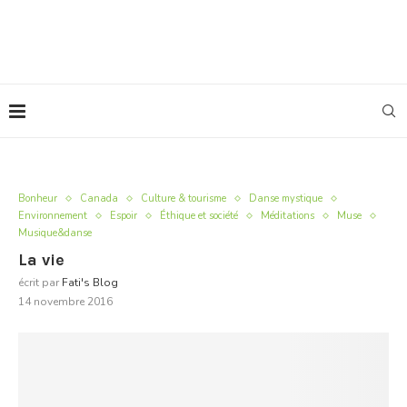
Bonheur
Canada
Culture & tourisme
Danse mystique
Environnement
Espoir
Éthique et société
Méditations
Muse
Musique&danse
La vie
écrit par
Fati's Blog
14 novembre 2016