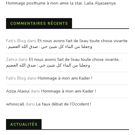
Hommage posthume à mon amie la star, Laila Aljazaeriya
COMMENTAIRES RÉCENTS
Fati's Blog
dans
Et nous avons fait de l’eau toute chose vivante.
: وجعلنا من الماء كل شيئ حي : صدق الله العضيم
Zahra
dans
Et nous avons fait de l’eau toute chose vivante. :
وجعلنا من الماء كل شيئ حي : صدق الله العضيم
Fati's Blog
dans
Hommage à mon ami Kader !
Aziza Alaoui
dans
Hommage à mon ami Kader !
whoiscall
dans
Le faux débat de l’Occident !
ACTUALITÉS