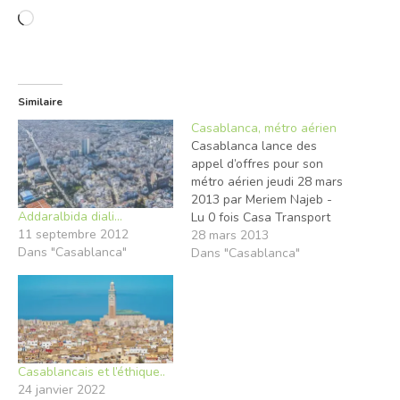
Chargement…
Similaire
Casablanca, métro aérien
Casablanca lance des
appel d’offres pour son
métro aérien jeudi 28 mars
2013 par Meriem Najeb -
Addaralbida diali…
Lu 0 fois Casa Transport
11 septembre 2012
vient de lancer deux
28 mars 2013
Dans "Casablanca"
appels d’offres relatifs à la
Dans "Casablanca"
réalisation des prestations
d’études topographiques
et géotechniques du projet
du métro aérien de
Casablanca, apprend-on
de source médiatique
Casablancais et l’éthique..
(l’Economiste).…
24 janvier 2022