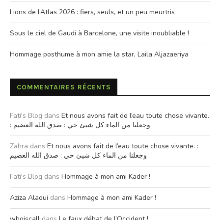
Lions de l’Atlas 2026 : fiers, seuls, et un peu meurtris
Sous le ciel de Gaudi à Barcelone, une visite inoubliable !
Hommage posthume à mon amie la star, Laila Aljazaeriya
COMMENTAIRES RÉCENTS
Fati's Blog
dans
Et nous avons fait de l’eau toute chose vivante.
: وجعلنا من الماء كل شيئ حي : صدق الله العضيم
Zahra
dans
Et nous avons fait de l’eau toute chose vivante. :
وجعلنا من الماء كل شيئ حي : صدق الله العضيم
Fati's Blog
dans
Hommage à mon ami Kader !
Aziza Alaoui
dans
Hommage à mon ami Kader !
whoiscall
dans
Le faux débat de l’Occident !