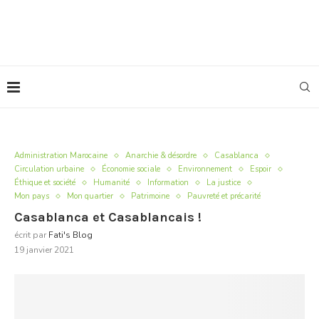
Administration Marocaine
Anarchie & désordre
Casablanca
Circulation urbaine
Économie sociale
Environnement
Espoir
Éthique et société
Humanité
Information
La justice
Mon pays
Mon quartier
Patrimoine
Pauvreté et précarité
Casablanca et Casablancais !
écrit par
Fati's Blog
19 janvier 2021