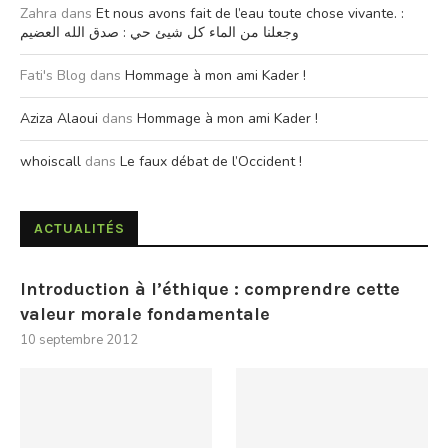
Zahra
dans
Et nous avons fait de l’eau toute chose vivante. :
وجعلنا من الماء كل شيئ حي : صدق الله العضيم
Fati's Blog
dans
Hommage à mon ami Kader !
Aziza Alaoui
dans
Hommage à mon ami Kader !
whoiscall
dans
Le faux débat de l’Occident !
ACTUALITÉS
Introduction à l’éthique : comprendre cette
valeur morale fondamentale
10 septembre 2012