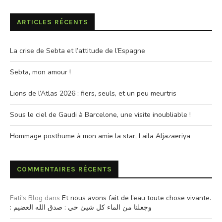
ARTICLES RÉCENTS
La crise de Sebta et l’attitude de l’Espagne
Sebta, mon amour !
Lions de l’Atlas 2026 : fiers, seuls, et un peu meurtris
Sous le ciel de Gaudi à Barcelone, une visite inoubliable !
Hommage posthume à mon amie la star, Laila Aljazaeriya
COMMENTAIRES RÉCENTS
Fati's Blog
dans
Et nous avons fait de l’eau toute chose vivante.
: وجعلنا من الماء كل شيئ حي : صدق الله العضيم