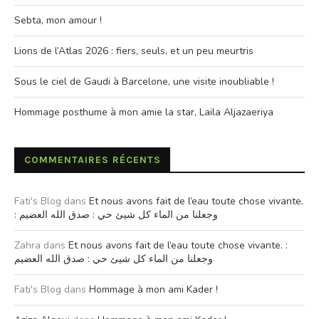
Sebta, mon amour !
Lions de l’Atlas 2026 : fiers, seuls, et un peu meurtris
Sous le ciel de Gaudi à Barcelone, une visite inoubliable !
Hommage posthume à mon amie la star, Laila Aljazaeriya
COMMENTAIRES RÉCENTS
Fati's Blog
dans
Et nous avons fait de l’eau toute chose vivante.
: وجعلنا من الماء كل شيئ حي : صدق الله العضيم
Zahra
dans
Et nous avons fait de l’eau toute chose vivante. :
وجعلنا من الماء كل شيئ حي : صدق الله العضيم
Fati's Blog
dans
Hommage à mon ami Kader !