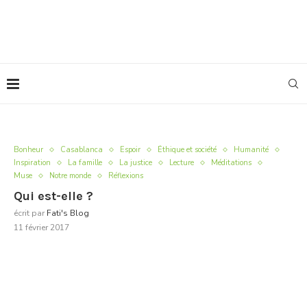
Bonheur
Casablanca
Espoir
Éthique et société
Humanité
Inspiration
La famille
La justice
Lecture
Méditations
Muse
Notre monde
Réflexions
Qui est-elle ?
écrit par
Fati's Blog
11 février 2017