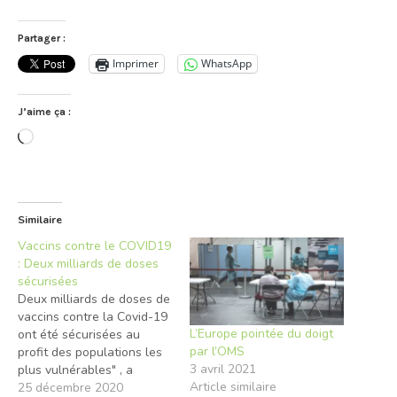
Partager :
Imprimer
WhatsApp
J’aime ça :
Chargement…
Similaire
Vaccins contre le COVID19
: Deux milliards de doses
sécurisées
Deux milliards de doses de
vaccins contre la Covid-19
L’Europe pointée du doigt
ont été sécurisées au
par l’OMS
profit des populations les
3 avril 2021
plus vulnérables" , a
Article similaire
annoncé l’Organisation
25 décembre 2020