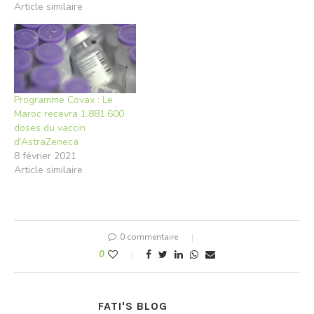
mondiale de la santé
Article similaire
(OMS) qui a ajouté que
cette quantité est
assuré grâce au COVAX,
un mécanisme codirigé par
la Coalition pour les
innovations en matière de
Programme Covax : Le
préparation…
Maroc recevra 1.881.600
doses du vaccin
d’AstraZeneca
8 février 2021
Article similaire
0 commentaire
0
FATI'S BLOG