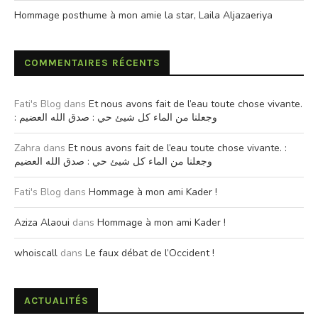
Hommage posthume à mon amie la star, Laila Aljazaeriya
COMMENTAIRES RÉCENTS
Fati's Blog
dans
Et nous avons fait de l’eau toute chose vivante.
: وجعلنا من الماء كل شيئ حي : صدق الله العضيم
Zahra
dans
Et nous avons fait de l’eau toute chose vivante. :
وجعلنا من الماء كل شيئ حي : صدق الله العضيم
Fati's Blog
dans
Hommage à mon ami Kader !
Aziza Alaoui
dans
Hommage à mon ami Kader !
whoiscall
dans
Le faux débat de l’Occident !
ACTUALITÉS