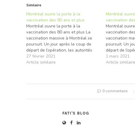
Similaire
Montréal ouvre la porte à la
Montréal ouvre 
vaccination des 80 ans et plus
vaccination des
Montréal ouvre la porte à la
Montréal ouvre 
vaccination des 80 ans et plus La
vaccination des
vaccination massive à Montréal se
vaccination ma
poursuit. Un jour après le coup de
poursuit. Un jo
départ de l’opération, les autorités
départ de l’opé
sanitaires permettront désormais aux
27 février 2021
sanitaires per
1 mars 2021
Montréalais de 80 ans et plus
Article similaire
Montréalais de
Article similair
d’obtenir une dose du vaccin. C’est ce
d’obtenir une d
qu’a confirmé vendredi…
qu’a confirmé 
0 commentaire
FATI'S BLOG