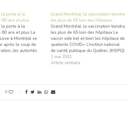
la porte à la
Grand Montréal: la vaccination tiendra
 80 ans et plus
les plus de 65 loin des hôpitaux
la porte à la
Grand Montréal: la vaccination tiendra
 80 ans et plus La
les plus de 65 loin des hôpitaux Le
ssive à Montréal se
vaccin vide bel et bien les hôpitaux de
ur après le coup de
«patients COVID». L’institut national
ration, les autorités
de santé publique du Québec (INSPQ)
mettront désormais aux
prévoit que la campagne d’inoculation
1 mai 2021
 80 ans et plus
e
éliminera rapidement la transmission
Article similaire
ose du vaccin. C’est ce
chez les plus de 65 ans dans le Grand
vendredi…
Montréal,…
0