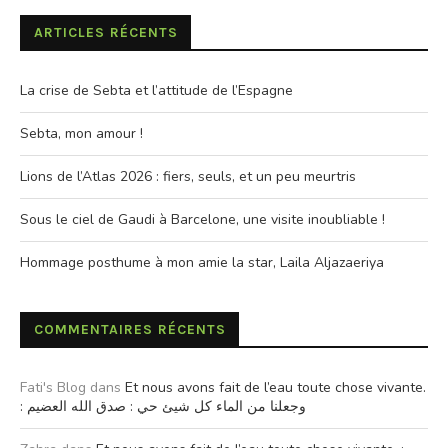
ARTICLES RÉCENTS
La crise de Sebta et l’attitude de l’Espagne
Sebta, mon amour !
Lions de l’Atlas 2026 : fiers, seuls, et un peu meurtris
Sous le ciel de Gaudi à Barcelone, une visite inoubliable !
Hommage posthume à mon amie la star, Laila Aljazaeriya
COMMENTAIRES RÉCENTS
Fati's Blog
dans
Et nous avons fait de l’eau toute chose vivante.
: وجعلنا من الماء كل شيئ حي : صدق الله العضيم