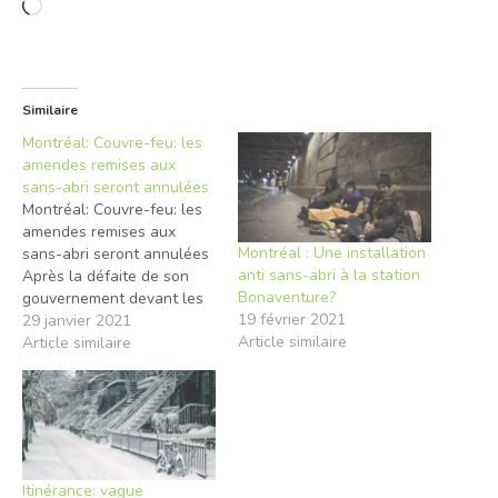
Chargement…
Similaire
Montréal: Couvre-feu: les
amendes remises aux
sans-abri seront annulées
Montréal: Couvre-feu: les
amendes remises aux
Montréal : Une installation
sans-abri seront annulées
anti sans-abri à la station
Après la défaite de son
Bonaventure?
gouvernement devant les
19 février 2021
tribunaux, François Legault
29 janvier 2021
Article similaire
revient sur ses pas. Les
Article similaire
amendes remises à des
sans-abri depuis le début
du couvre-feu seront
annulées. C’est ce qu’a
confirmé le premier
ministre, jeudi, lors d’un
Itinérance: vague