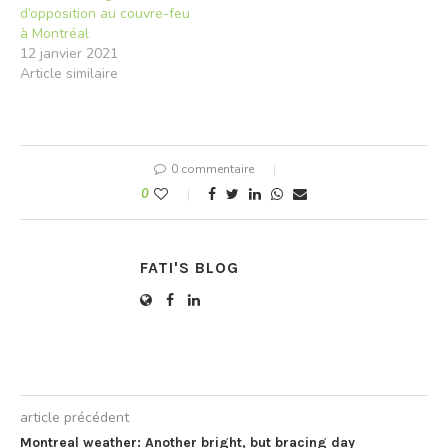
point de presse…
d’opposition au couvre-feu
à Montréal
12 janvier 2021
Article similaire
0 commentaire
0
FATI'S BLOG
article précédent
Montreal weather: Another bright, but bracing day