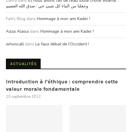
Zahra
dans
Et nous avons fait de l’eau toute chose vivante. :
وجعلنا من الماء كل شيئ حي : صدق الله العضيم
Fati's Blog
dans
Hommage à mon ami Kader !
Aziza Alaoui
dans
Hommage à mon ami Kader !
whoiscall
dans
Le faux débat de l’Occident !
ACTUALITÉS
Introduction à l’éthique : comprendre cette
valeur morale fondamentale
10 septembre 2012