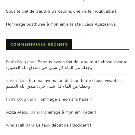
Sous le ciel de Gaudi à Barcelone, une visite inoubliable !
Hommage posthume à mon amie la star, Laila Aljazaeriya
COMMENTAIRES RÉCENTS
Fati's Blog
dans
Et nous avons fait de l’eau toute chose vivante.
: وجعلنا من الماء كل شيئ حي : صدق الله العضيم
Zahra
dans
Et nous avons fait de l’eau toute chose vivante. :
وجعلنا من الماء كل شيئ حي : صدق الله العضيم
Fati's Blog
dans
Hommage à mon ami Kader !
Aziza Alaoui
dans
Hommage à mon ami Kader !
whoiscall
dans
Le faux débat de l’Occident !