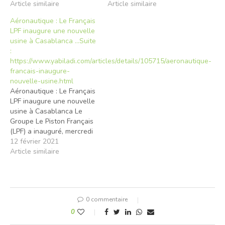
Article similaire
Article similaire
Aéronautique : Le Français
LPF inaugure une nouvelle
usine à Casablanca …Suite
:
https://www.yabiladi.com/articles/details/105715/aeronautique-
francais-inaugure-
nouvelle-usine.html
Aéronautique : Le Français
LPF inaugure une nouvelle
usine à Casablanca Le
Groupe Le Piston Français
(LPF) a inauguré, mercredi
à Casablanca, une
12 février 2021
nouvelle usine dédiée à la
Article similaire
production de pièces
mécaniques de haute
technicité pour
l’aéronautique, renforçant
0 commentaire
ainsi sa présence
industrielle au Maroc.
0
Située dans la zone