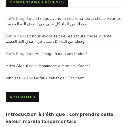
COMMENTAIRES RÉCENTS
Fati's Blog
dans
Et nous avons fait de l’eau toute chose vivante.
: وجعلنا من الماء كل شيئ حي : صدق الله العضيم
Zahra
dans
Et nous avons fait de l’eau toute chose vivante. :
وجعلنا من الماء كل شيئ حي : صدق الله العضيم
Fati's Blog
dans
Hommage à mon ami Kader !
Aziza Alaoui
dans
Hommage à mon ami Kader !
whoiscall
dans
Le faux débat de l’Occident !
ACTUALITÉS
Introduction à l’éthique : comprendre cette
valeur morale fondamentale