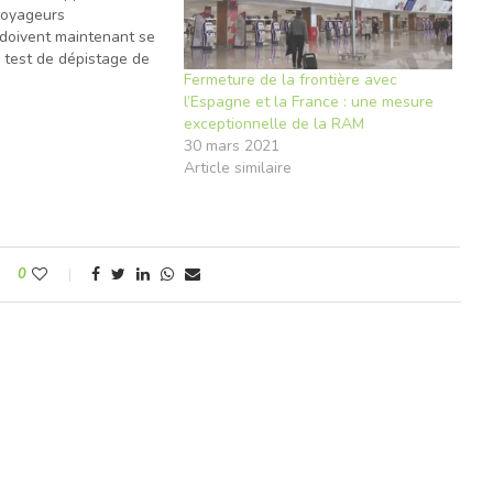
voyageurs
 doivent maintenant se
 test de dépistage de
Fermeture de la frontière avec
leur arrivée au
l’Espagne et la France : une mesure
i arrivent par la voie
e
exceptionnelle de la RAM
t effectuer une
30 mars 2021
ns un l'hôtel
Article similaire
0