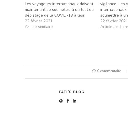
Les voyageurs internationaux doivent
vigilance Les 
maintenant se soumettre à un test de
internationaux
dépistage de la COVID-19 à leur
soumettre à un
arrivée au Canada. Ceux qui arrivent
22 février 2021
la COVID-19 à 
22 février 2021
par la voie des airs devront effectuer
Article similaire
Canada. Ceux qu
Article similair
une quarantaine dans un l'hôtel
des airs devron
approuvé par le gouvernement
quarantaine da
jusqu'à…
approuvé…
0 commentaire
FATI'S BLOG