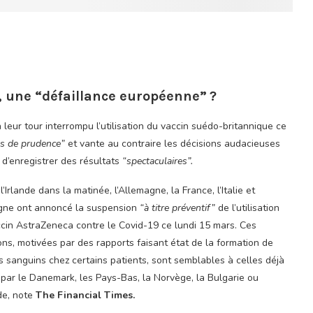
 une “défaillance européenne” ?
t à leur tour interrompu l’utilisation du vaccin suédo-britannique ce
ès de prudence”
et vante au contraire les décisions audacieuses
 d’enregistrer des résultats
“spectaculaires”.
l’Irlande dans la matinée, l’Allemagne, la France, l’Italie et
agne ont annoncé la suspension
“à titre préventif”
de l’utilisation
cin AstraZeneca contre le Covid-19 ce lundi 15 mars. Ces
ons, motivées par des rapports faisant état de la formation de
ts sanguins chez certains patients, sont semblables à celles déjà
 par le Danemark, les Pays-Bas, la Norvège, la Bulgarie ou
nde, note
The Financial Times
.