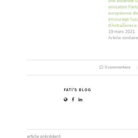
une éolienne sa
sensation Part
européenne de
encourage l’us
d’AstraZeneca
19 mars 2021
Article similair
0 commentaire
FATI'S BLOG
article précédent