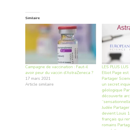
Similaire
Campagne de vaccination : Faut-il
LES PLUS LUS S
avoir peur du vaccin d’AstraZeneca ?
Elliot Page est
17 mars 2021
Partager Scien
Article similaire
un secret inqu
géologique Par
découverte ar
“sensationnell
Judée Partager 
devient Louis 
français qui re
romains Partage