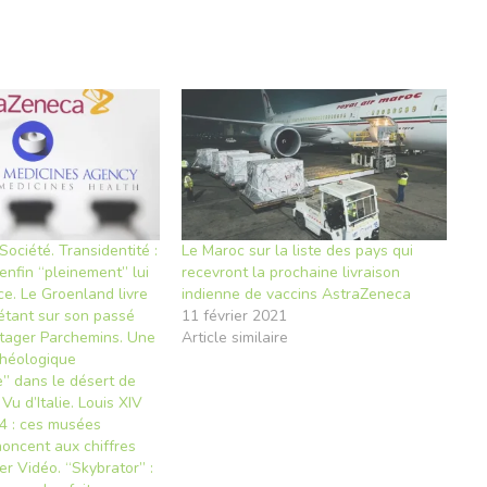
ociété. Transidentité :
Le Maroc sur la liste des pays qui
 enfin “pleinement” lui
recevront la prochaine livraison
ce. Le Groenland livre
indienne de vaccins AstraZeneca
iétant sur son passé
11 février 2021
tager Parchemins. Une
Article similaire
chéologique
e” dans le désert de
Vu d’Italie. Louis XIV
14 : ces musées
noncent aux chiffres
r Vidéo. “Skybrator” :