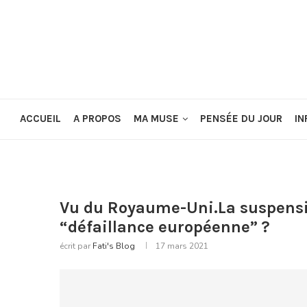
ACCUEIL
A PROPOS
MA MUSE
PENSÉE DU JOUR
IN
Vu du Royaume-Uni.La suspensi
“défaillance européenne” ?
écrit par
Fati's Blog
17 mars 2021