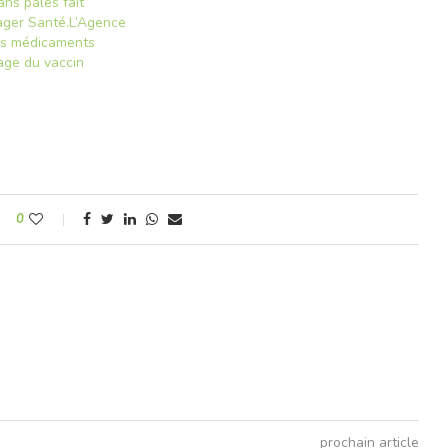
ns pales fait
ager Santé.L’Agence
s médicaments
age du vaccin
e
0
prochain article