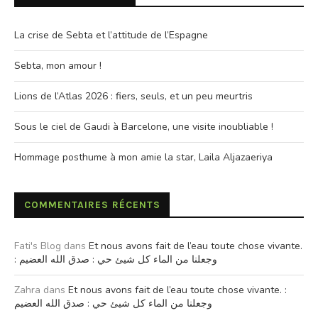
La crise de Sebta et l’attitude de l’Espagne
Sebta, mon amour !
Lions de l’Atlas 2026 : fiers, seuls, et un peu meurtris
Sous le ciel de Gaudi à Barcelone, une visite inoubliable !
Hommage posthume à mon amie la star, Laila Aljazaeriya
COMMENTAIRES RÉCENTS
Fati's Blog
dans
Et nous avons fait de l’eau toute chose vivante.
: وجعلنا من الماء كل شيئ حي : صدق الله العضيم
Zahra
dans
Et nous avons fait de l’eau toute chose vivante. :
وجعلنا من الماء كل شيئ حي : صدق الله العضيم