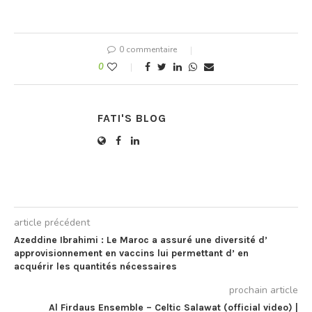
ministre Boris Johnson pour
16 millions d’habitants de
Londres et du sud-est de
0 commentaire
l’Angleterre. Puis la
décision de nombreux
0
pays, au premier rang
desquels…
FATI'S BLOG
article précédent
Azeddine Ibrahimi : Le Maroc a assuré une diversité d’
approvisionnement en vaccins lui permettant d’ en
acquérir les quantités nécessaires
prochain article
Al Firdaus Ensemble – Celtic Salawat (official video) |