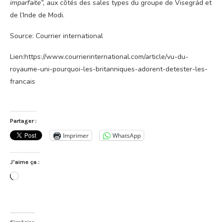
imparfaite”,
aux côtés des sales types du groupe de Visegrád et
de l’Inde de Modi.
Source: Courrier international
Lien:https://www.courrierinternational.com/article/vu-du-
royaume-uni-pourquoi-les-britanniques-adorent-detester-les-
francais
Partager :
Imprimer
WhatsApp
J’aime ça :
Chargement…