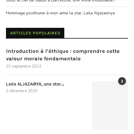
Sous le ciel de Gaudi à Barcelone, une visite inoubliable !
Hommage posthume à mon amie la star, Laila Aljazaeriya
ARTICLES POPULAIRES
Introduction à l’éthique : comprendre cette
valeur morale fondamentale
10 septembre 2012
2
Laila ALJAZAIRYA, une star…
2 décembre 2020