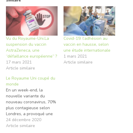
Similaire
Vu du Royaume-Uni.La
Covid-19: l’adhésion au
suspension du vaccin
vaccin en hausse, selon
AstraZeneca, une
une étude internationale
“défaillance européenne” ?
1 mars 2021
17 mars 2021
Article similaire
Article similaire
Le Royaume Uni coupé du
monde
En un week-end, la
nouvelle variante du
nouveau coronavirus, 70%
plus contagieuse selon
Londres, a provoqué une
double déflagration.
24 décembre 2020
D’abord le reconfinement
Article similaire
annoncé par le Premier