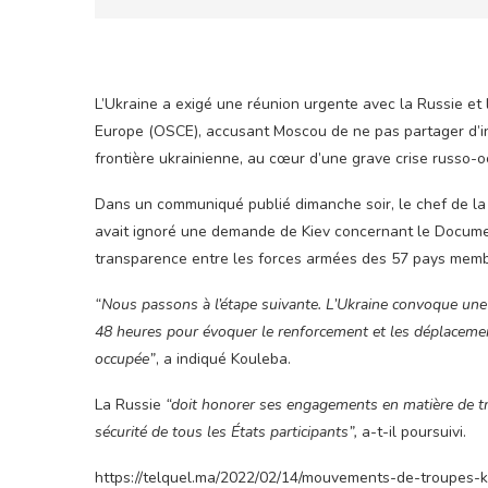
L’Ukraine a exigé une réunion urgente avec la Russie et 
Europe (OSCE), accusant Moscou de ne pas partager d’i
frontière ukrainienne, au cœur d’une grave crise russo-o
D
ans un communiqué publié dimanche soir, le chef de la 
avait ignoré une demande de Kiev concernant le Docume
transparence entre les forces armées des 57 pays membr
“Nous passons à l’étape suivante. L’Ukraine convoque une
48 heures pour évoquer le renforcement et les déplacemen
occupée”
, a indiqué Kouleba.
La Russie
“doit honorer ses engagements en matière de tran
sécurité de tous les États participants”,
a-t-il poursuivi.
https://telquel.ma/2022/02/14/mouvements-de-troupe