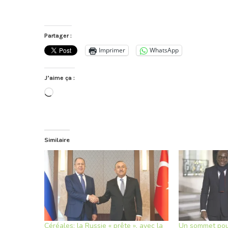
Partager :
Imprimer
WhatsApp
J’aime ça :
Chargement…
Similaire
Céréales: la Russie « prête », avec la
Un sommet pour