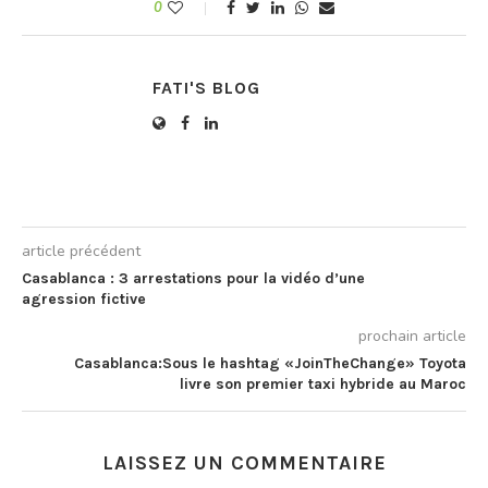
mesures pour les
0
voyageurs de retour au
pays. Je ne…
FATI'S BLOG
article précédent
Casablanca : 3 arrestations pour la vidéo d’une
agression fictive
prochain article
Casablanca:Sous le hashtag «JoinTheChange» Toyota
livre son premier taxi hybride au Maroc
LAISSEZ UN COMMENTAIRE