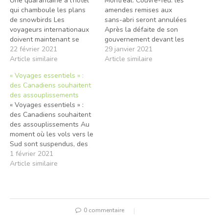
Une quarantaine à l’hôtel
Montréal: Couvre-feu: les
qui chamboule les plans
amendes remises aux
de snowbirds Les
sans-abri seront annulées
voyageurs internationaux
Après la défaite de son
doivent maintenant se
gouvernement devant les
soumettre à un test de
22 février 2021
tribunaux, François Legault
29 janvier 2021
dépistage de la COVID-19
Article similaire
revient sur ses pas. Les
Article similaire
à leur arrivée au Canada.
amendes remises à des
« Voyages essentiels » :
Ceux qui arrivent par la
sans-abri depuis le début
des Canadiens souhaitent
voie des airs devront
du couvre-feu seront
des assouplissements
effectuer une quarantaine
annulées. C’est ce qu’a
« Voyages essentiels » :
dans un l'hôtel approuvé
confirmé le premier
des Canadiens souhaitent
par le gouvernement
ministre, jeudi, lors d’un
des assouplissements Au
jusqu'à…
point de presse…
moment où les vols vers le
Sud sont suspendus, des
Canadiens qui ont quitté le
1 février 2021
pays pour un séjour à
Article similaire
l’étranger qu’ils jugent
essentiel souhaitent que le
gouvernement fédéral
considère
0 commentaire
l’assouplissement des