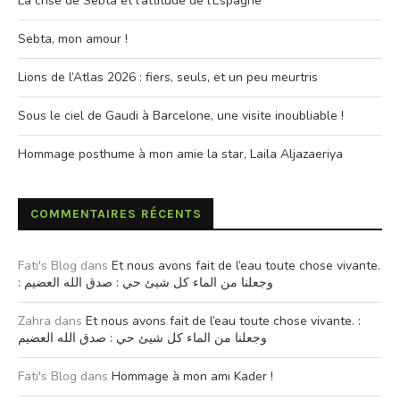
La crise de Sebta et l’attitude de l’Espagne
Sebta, mon amour !
Lions de l’Atlas 2026 : fiers, seuls, et un peu meurtris
Sous le ciel de Gaudi à Barcelone, une visite inoubliable !
Hommage posthume à mon amie la star, Laila Aljazaeriya
COMMENTAIRES RÉCENTS
Fati's Blog
dans
Et nous avons fait de l’eau toute chose vivante.
: وجعلنا من الماء كل شيئ حي : صدق الله العضيم
Zahra
dans
Et nous avons fait de l’eau toute chose vivante. :
وجعلنا من الماء كل شيئ حي : صدق الله العضيم
Fati's Blog
dans
Hommage à mon ami Kader !