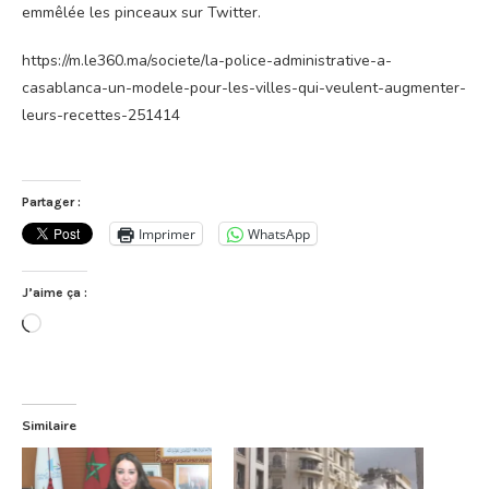
emmêlée les pinceaux sur Twitter.
https://m.le360.ma/societe/la-police-administrative-a-
casablanca-un-modele-pour-les-villes-qui-veulent-augmenter-
leurs-recettes-251414
Partager :
Imprimer
WhatsApp
J’aime ça :
Chargement…
Similaire