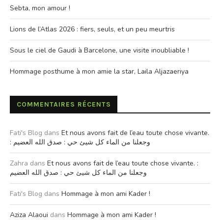
Sebta, mon amour !
Lions de l’Atlas 2026 : fiers, seuls, et un peu meurtris
Sous le ciel de Gaudi à Barcelone, une visite inoubliable !
Hommage posthume à mon amie la star, Laila Aljazaeriya
COMMENTAIRES RÉCENTS
Fati's Blog
dans
Et nous avons fait de l’eau toute chose vivante.
: وجعلنا من الماء كل شيئ حي : صدق الله العضيم
Zahra
dans
Et nous avons fait de l’eau toute chose vivante. :
وجعلنا من الماء كل شيئ حي : صدق الله العضيم
Fati's Blog
dans
Hommage à mon ami Kader !
Aziza Alaoui
dans
Hommage à mon ami Kader !