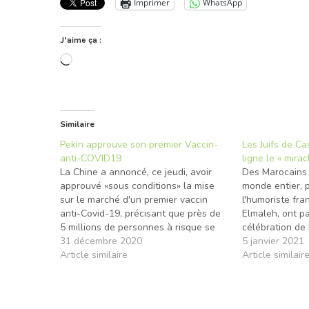
Imprimer
WhatsApp
J’aime ça :
Chargement…
Similaire
Pekin approuve son premier Vaccin-
Les Juifs de C
anti-COVID19
ligne le « mira
La Chine a annoncé, ce jeudi, avoir
Des Marocains 
approuvé «sous conditions» la mise
monde entier, 
sur le marché d'un premier vaccin
l'humoriste fr
anti-Covid-19, précisant que près de
Elmaleh, ont pa
5 millions de personnes à risque se
célébration de
sont déjà vu administrer différentes
31 décembre 2020
communauté ju
5 janvier 2021
doses. Ce premier vaccin, produit par
Article similaire
organisé lundi
Article similair
Sinopharm avec l'Institut des produits
virtuelle pour 
biologiques de Pékin, est…
Marocains disp
entier, la fête 