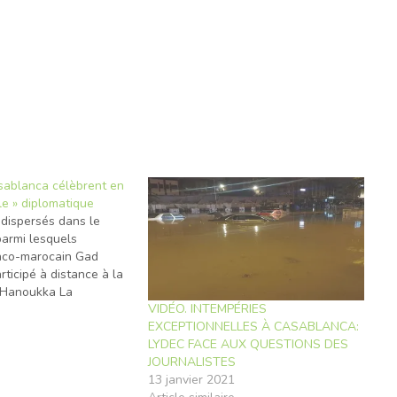
asablanca célèbrent en
cle » diplomatique
dispersés dans le
parmi lesquels
anco-marocain Gad
rticipé à distance à la
 Hanoukka La
VIDÉO. INTEMPÉRIES
ive de Casablanca a
EXCEPTIONNELLES À CASABLANCA:
 soir une cérémonie
e
LYDEC FACE AUX QUESTIONS DES
célébrer avec des
JOURNALISTES
ersés dans le monde
13 janvier 2021
traditionnelle de