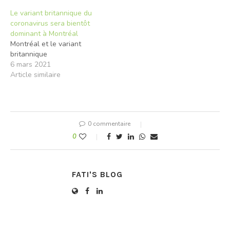
d’excellence en santé et
Drouin, espère que le
Le variant britannique du
en services sociaux
resserrement des mesures
coronavirus sera bientôt
(INESSS), même si l’institut
sanitaires cet hiver viendra
dominant à Montréal
avance que l’occupation
freiner cette tendance,
Montréal et le variant
des lits devrait rester
«qui ne semble pas vouloir
britannique
«dans les limites
ralentir». «La situation
6 mars 2021
planifiées». Et cela malgré
actuelle exige qu’on…
Article similaire
l’augmentation attendue
pour…
0 commentaire
0
FATI'S BLOG