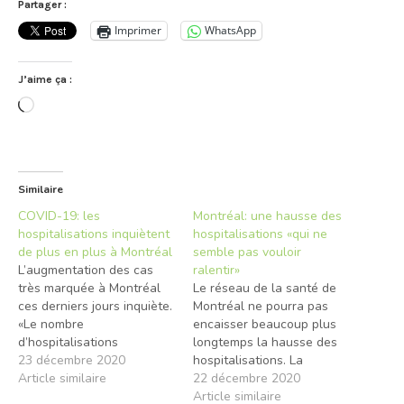
Partager :
Imprimer
WhatsApp
J’aime ça :
Chargement…
Similaire
COVID-19: les
Montréal: une hausse des
hospitalisations inquiètent
hospitalisations «qui ne
de plus en plus à Montréal
semble pas vouloir
L’augmentation des cas
ralentir»
très marquée à Montréal
Le réseau de la santé de
ces derniers jours inquiète.
Montréal ne pourra pas
«Le nombre
encaisser beaucoup plus
d’hospitalisations
longtemps la hausse des
projetées demeure élevé»
23 décembre 2020
hospitalisations. La
à Montréal souligne
Article similaire
directrice régionale de
22 décembre 2020
l’institut national
santé publique, Mylène
Article similaire