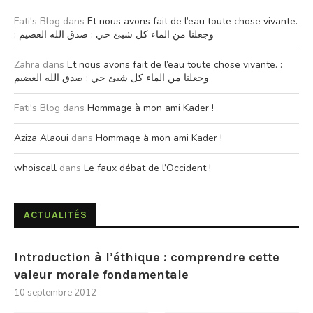
Fati's Blog
dans
Et nous avons fait de l’eau toute chose vivante.
: وجعلنا من الماء كل شيئ حي : صدق الله العضيم
Zahra
dans
Et nous avons fait de l’eau toute chose vivante. :
وجعلنا من الماء كل شيئ حي : صدق الله العضيم
Fati's Blog
dans
Hommage à mon ami Kader !
Aziza Alaoui
dans
Hommage à mon ami Kader !
whoiscall
dans
Le faux débat de l’Occident !
ACTUALITÉS
Introduction à l’éthique : comprendre cette
valeur morale fondamentale
10 septembre 2012