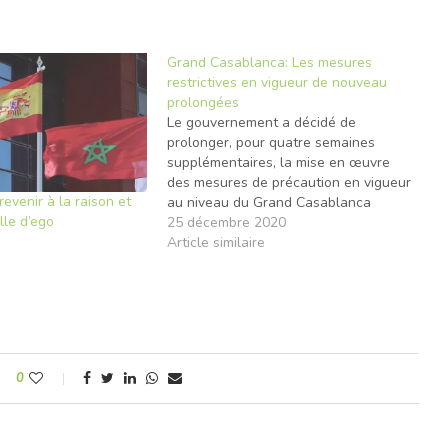
Grand Casablanca: Les mesures
restrictives en vigueur de nouveau
prolongées
Le gouvernement a décidé de
prolonger, pour quatre semaines
supplémentaires, la mise en œuvre
des mesures de précaution en vigueur
revenir à la raison et
au niveau du Grand Casablanca
lle d’ego
(préfectures de Casablanca et
25 décembre 2020
Mohammedia et provinces de
Article similaire
e
Nouasseur et Mediouna) et des
provinces de Berrechid et Benslimane
et ce, à compter de dimanche 20…
0