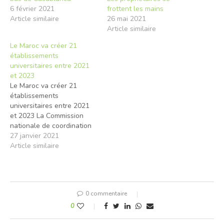
6 février 2021
frottent les mains
Article similaire
26 mai 2021
Article similaire
Le Maroc va créer 21
établissements
universitaires entre 2021
et 2023
Le Maroc va créer 21
établissements
universitaires entre 2021
et 2023 La Commission
nationale de coordination
de l’enseignement
27 janvier 2021
supérieur a donné son aval
Article similaire
aux projets de création de
21 nouveaux
établissements
universitaires entre 2021
0 commentaire
et 2023, a indiqué mardi le
ministre délégué chargé de
0
l’Enseignement supérieur,