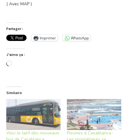
( Avec MAP )
Partager :
Imprimer
WhatsApp
J’aime ça :
Chargement…
Similaire
Voici le tarif des nouveaux
Piscines à Casablanca :
bus de Casablanca
Les propriétaires se