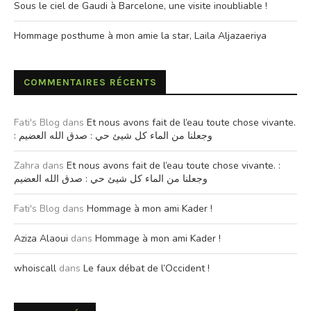
Sous le ciel de Gaudi à Barcelone, une visite inoubliable !
Hommage posthume à mon amie la star, Laila Aljazaeriya
COMMENTAIRES RÉCENTS
Fati's Blog
dans
Et nous avons fait de l’eau toute chose vivante.
: وجعلنا من الماء كل شيئ حي : صدق الله العضيم
Zahra
dans
Et nous avons fait de l’eau toute chose vivante. :
وجعلنا من الماء كل شيئ حي : صدق الله العضيم
Fati's Blog
dans
Hommage à mon ami Kader !
Aziza Alaoui
dans
Hommage à mon ami Kader !
whoiscall
dans
Le faux débat de l’Occident !