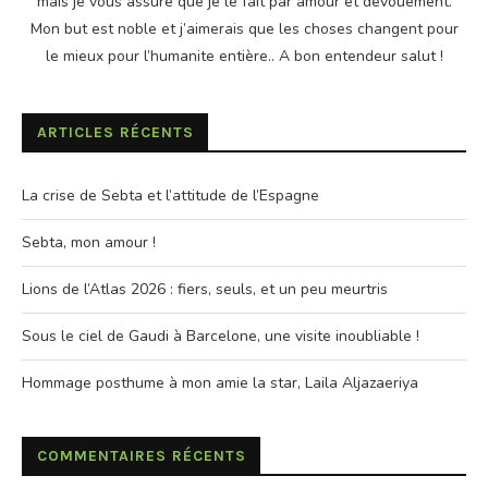
mais je vous assure que je le fait par amour et dévouement.
Mon but est noble et j’aimerais que les choses changent pour
le mieux pour l’humanite entière.. A bon entendeur salut !
ARTICLES RÉCENTS
La crise de Sebta et l’attitude de l’Espagne
Sebta, mon amour !
Lions de l’Atlas 2026 : fiers, seuls, et un peu meurtris
Sous le ciel de Gaudi à Barcelone, une visite inoubliable !
Hommage posthume à mon amie la star, Laila Aljazaeriya
COMMENTAIRES RÉCENTS