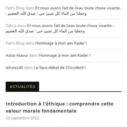
Fati's Blog
dans
Et nous avons fait de l’eau toute chose vivante.
: وجعلنا من الماء كل شيئ حي : صدق الله العضيم
Zahra
dans
Et nous avons fait de l’eau toute chose vivante. :
وجعلنا من الماء كل شيئ حي : صدق الله العضيم
Fati's Blog
dans
Hommage à mon ami Kader !
Aziza Alaoui
dans
Hommage à mon ami Kader !
whoiscall
dans
Le faux débat de l’Occident !
ACTUALITÉS
Introduction à l’éthique : comprendre cette
valeur morale fondamentale
10 septembre 2012