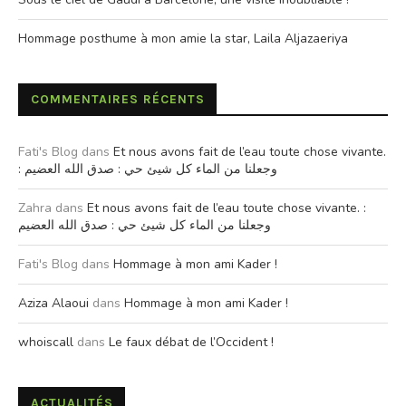
Hommage posthume à mon amie la star, Laila Aljazaeriya
COMMENTAIRES RÉCENTS
Fati's Blog
dans
Et nous avons fait de l’eau toute chose vivante.
: وجعلنا من الماء كل شيئ حي : صدق الله العضيم
Zahra
dans
Et nous avons fait de l’eau toute chose vivante. :
وجعلنا من الماء كل شيئ حي : صدق الله العضيم
Fati's Blog
dans
Hommage à mon ami Kader !
Aziza Alaoui
dans
Hommage à mon ami Kader !
whoiscall
dans
Le faux débat de l’Occident !
ACTUALITÉS