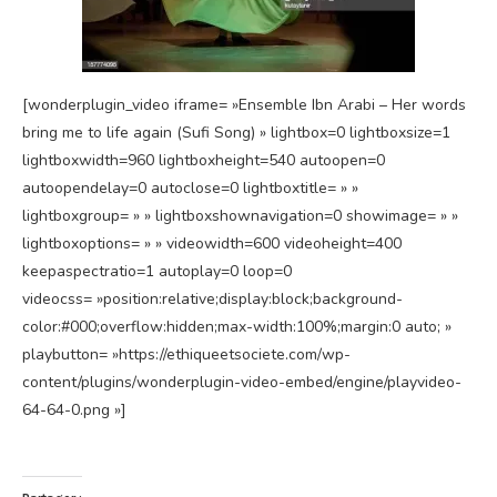
[wonderplugin_video iframe= »Ensemble Ibn Arabi – Her words
bring me to life again (Sufi Song) » lightbox=0 lightboxsize=1
lightboxwidth=960 lightboxheight=540 autoopen=0
autoopendelay=0 autoclose=0 lightboxtitle= » »
lightboxgroup= » » lightboxshownavigation=0 showimage= » »
lightboxoptions= » » videowidth=600 videoheight=400
keepaspectratio=1 autoplay=0 loop=0
videocss= »position:relative;display:block;background-
color:#000;overflow:hidden;max-width:100%;margin:0 auto; »
playbutton= »https://ethiqueetsociete.com/wp-
content/plugins/wonderplugin-video-embed/engine/playvideo-
64-64-0.png »]