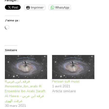
Partager :
Imprimer
WhatsApp
J’aime ça :
Chargement…
Similaire
#فرقة_ابن_عربي
Persian sufi music
#ensemble_ibn_arabi #I
1 avril 2021
Ensemble Ibn Arabi 3araft
Article similaire
Al Hawa فرقة ابن عربي –
عرفت الهوى
30 mars 2021