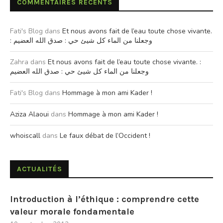
COMMENTAIRES RÉCENTS
Fati's Blog
dans
Et nous avons fait de l’eau toute chose vivante.
: وجعلنا من الماء كل شيئ حي : صدق الله العضيم
Zahra
dans
Et nous avons fait de l’eau toute chose vivante. :
وجعلنا من الماء كل شيئ حي : صدق الله العضيم
Fati's Blog
dans
Hommage à mon ami Kader !
Aziza Alaoui
dans
Hommage à mon ami Kader !
whoiscall
dans
Le faux débat de l’Occident !
ACTUALITÉS
Introduction à l’éthique : comprendre cette
valeur morale fondamentale