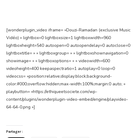
[wonderplugin_video iframe= »Douzi-Ramadan (exclusive Music
Vidéo) » lightbox=0 lightboxsize=1 lightboxwidth=960
lightboxheight=540 autoopen=0 autoopendelay=0 autoclose=0
lightboxtitle= » » lightboxgroup= » » lightboxshownavigation=0
showimage= » » lightboxoptions= » » videowidth=600
videoheight=400 keepaspectratio=1 autoplay=0 loop=0
videocss= »position:relative;display:block;background-
color:#000;overflow:hidden;max-width:100%;margin:0 auto; »
playbutton= »https://ethiqueetsociete.com/wp-
content/plugins/wonderplugin-video-embed/engine/playvideo-
64-64-0.png »]
Partager :