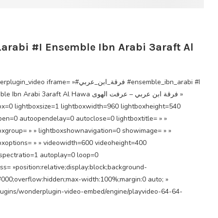
_video iframe= »#فرقة_ابن_عربي #ensemble_ibn_arabi #I
n Arabi 3araft Al Hawa فرقة ابن عربي – عرفت الهوى »
ox=0 lightboxsize=1 lightboxwidth=960 lightboxheight=540
en=0 autoopendelay=0 autoclose=0 lightboxtitle= » »
oxgroup= » » lightboxshownavigation=0 showimage= » »
oxoptions= » » videowidth=600 videoheight=400
spectratio=1 autoplay=0 loop=0
ss= »position:relative;display:block;background-
#000;overflow:hidden;max-width:100%;margin:0 auto; »
plugins/wonderplugin-video-embed/engine/playvideo-64-64-