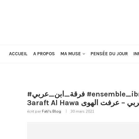
ACCUEIL
A PROPOS
MA MUSE
PENSÉE DU JOUR
IN
#فرقة_ابن_عربي #ensemble_ibn_arabi #I Ensemble Ibn Arabi
3araft Al Hawa  عرفت الهوى
écrit par
Fati's Blog
30 mars 2021