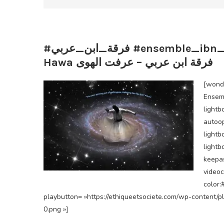
#فرقة_ابن_عربي #ensemble_ibn_arabi #I Ensemble Ibn Arabi 3araft Al
Hawa فرقة ابن عربي – عرفت الهوى
[wonderplugin
Ensemble Ib
lightb
autoop
lightb
lightb
keepa
videoc
color:
playbutton= »https://ethiqueetsociete.com/wp-content/
0.png »]