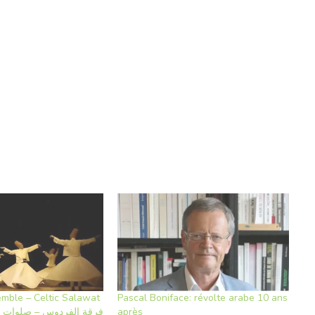
emble – Celtic Salawat
Pascal Boniface: révolte arabe 10 ans
(official video) | فرقة الفردوس – صلوات
après