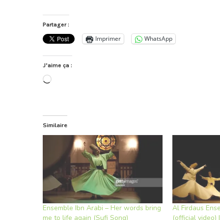
Partager :
Imprimer
WhatsApp
J’aime ça :
Chargement…
Similaire
Ensemble Ibn Arabi – Her words bring
Al Firdaus Ens
me to life again (Sufi Song)