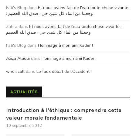
Fati's Blog
dans
Et nous avons fait de l’eau toute chose vivante.
: وجعلنا من الماء كل شيئ حي : صدق الله العضيم
Zahra
dans
Et nous avons fait de l’eau toute chose vivante. :
وجعلنا من الماء كل شيئ حي : صدق الله العضيم
Fati's Blog
dans
Hommage à mon ami Kader !
Aziza Alaoui
dans
Hommage à mon ami Kader !
whoiscall
dans
Le faux débat de l’Occident !
ACTUALITÉS
Introduction à l’éthique : comprendre cette
valeur morale fondamentale
10 septembre 2012