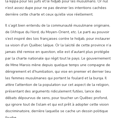
la kippa pour les juifs et le hidjab pour les musulmans. Or nul
n’est assez dupe pour ne pas deviner les intentions cachées
derrière cette charte et ceux qu’elle vise réellement.
Il s’agit bien entendu de la communauté musulmane originaire,
de l’Afrique du Nord, du Moyen-Orient, etc. Le parti au pouvoir
s’est inspiré des lois françaises contre le hidjab, pour instaurer
sa vision d’un Québec laïque. Or la laïcité de cette province n’a
jamais été remise en question, elle est d’autant plus protégée
par la charte nationale qui régit tout le pays. Le gouvernement
de Mme Marois mène depuis quelque temps une compagne de
dénigrement et d’humiliation, qui vise en premier et dernier lieu
les femmes musulmanes qui portent le foulard et la burqa. Il
attire l’attention de la population sur cet aspect de la religion,
présentant des arguments ridiculement futiles, lance des
débats dépourvus de sens, pour toucher un Québec profond,
qui ignore tout de l’islam et qui est prêt à adopter cette vision
discriminatoire, derrière laquelle se cache un dessin politique
fourbe.